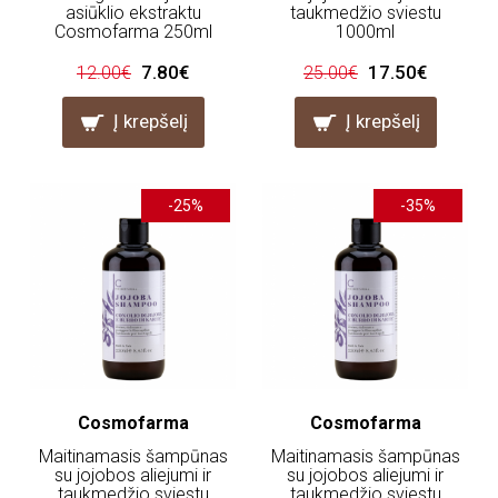
asiūklio ekstraktu
taukmedžio sviestu
Cosmofarma 250ml
1000ml
7.80€
17.50€
12.00€
25.00€
Į krepšelį
Į krepšelį
-25%
-35%
Cosmofarma
Cosmofarma
Maitinamasis šampūnas
Maitinamasis šampūnas
su jojobos aliejumi ir
su jojobos aliejumi ir
taukmedžio sviestu
taukmedžio sviestu