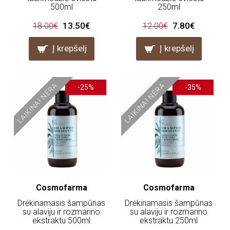
500ml
250ml
13.50€
7.80€
18.00€
12.00€
Į krepšelį
Į krepšelį
LAIKINAI NĖRA
LAIKINAI NĖRA
-25%
-35%
Cosmofarma
Cosmofarma
Drėkinamasis šampūnas
Drėkinamasis šampūnas
su alaviju ir rozmarino
su alaviju ir rozmarino
ekstraktu 500ml
ekstraktu 250ml