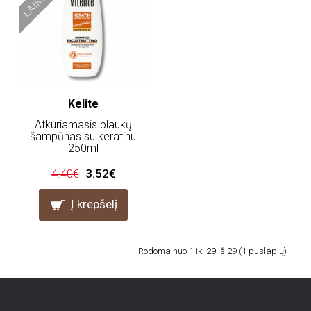
Kelite
Atkuriamasis plaukų
šampūnas su keratinu
250ml
3.52€
4.40€
Į krepšelį
Rodoma nuo 1 iki 29 iš 29 (1 puslapių)