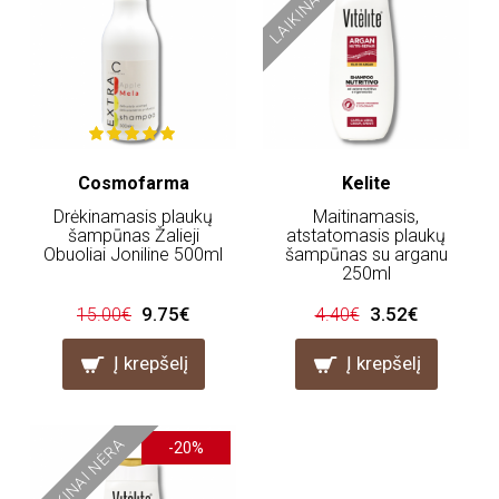
Cosmofarma
Kelite
Drėkinamasis plaukų
Maitinamasis,
šampūnas Žalieji
atstatomasis plaukų
Obuoliai Joniline 500ml
šampūnas su arganu
250ml
9.75€
3.52€
15.00€
4.40€
Į krepšelį
Į krepšelį
LAIKINAI NĖRA
-20%