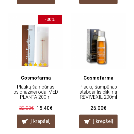
-30%
Cosmofarma
Cosmofarma
Plaukų šampūnas
Plaukų šampūnas
psioriazinei odai MED
stabdantis plikimą
PLANTA 200ml
REVIVEXIL 200ml
15.40€
26.00€
22.00€
Į krepšelį
Į krepšelį