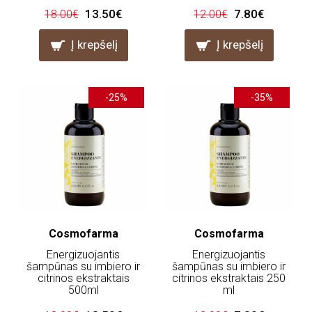
13.50€
7.80€
18.00€
12.00€
Į krepšelį
Į krepšelį
-25%
-35%
Cosmofarma
Cosmofarma
Energizuojantis
Energizuojantis
šampūnas su imbiero ir
šampūnas su imbiero ir
citrinos ekstraktais
citrinos ekstraktais 250
500ml
ml