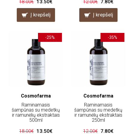
13.50€
7.80€
18.00€
12.00€
Į krepšelį
Į krepšelį
-25%
-35%
Cosmofarma
Cosmofarma
Raminamasis
Raminamasis
šampūnas su medetkų
šampūnas su medetkų
ir ramunėlių ekstraktais
ir ramunėlių ekstraktais
500ml
250ml
13.50€
7.80€
18.00€
12.00€