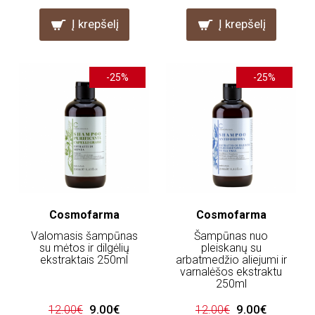
Į krepšelį
Į krepšelį
-25%
-25%
Cosmofarma
Cosmofarma
Valomasis šampūnas
Šampūnas nuo
su mėtos ir dilgėlių
pleiskanų su
ekstraktais 250ml
arbatmedžio aliejumi ir
varnalėšos ekstraktu
250ml
9.00€
9.00€
12.00€
12.00€