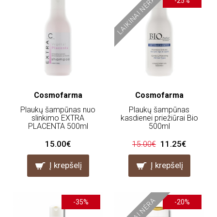
LAIKINAI NĖRA
-25%
Cosmofarma
Cosmofarma
Plaukų šampūnas nuo
Plaukų šampūnas
slinkimo EXTRA
kasdienei priežiūrai Bio
PLACENTA 500ml
500ml
15.00€
11.25€
15.00€
Į krepšelį
Į krepšelį
LAIKINAI NĖRA
-35%
-20%