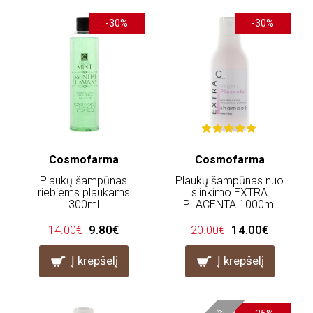
-30%
-30%
Cosmofarma
Cosmofarma
Plaukų šampūnas
Plaukų šampūnas nuo
riebiems plaukams
slinkimo EXTRA
300ml
PLACENTA 1000ml
9.80€
14.00€
14.00€
20.00€
Į krepšelį
Į krepšelį