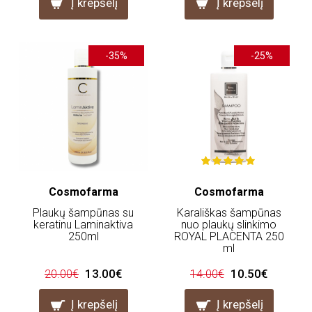
Į krepšelį
Į krepšelį
-35%
-25%
Cosmofarma
Cosmofarma
Plaukų šampūnas su
Karališkas šampūnas
keratinu Laminaktiva
nuo plaukų slinkimo
250ml
ROYAL PLACENTA 250
ml
13.00€
10.50€
20.00€
14.00€
Į krepšelį
Į krepšelį