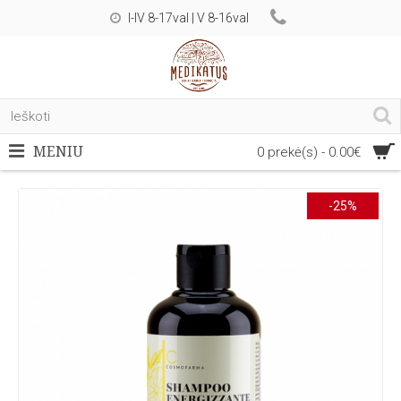
I-IV 8-17val | V 8-16val
MENIU
0 prekė(s) - 0.00€
-25%