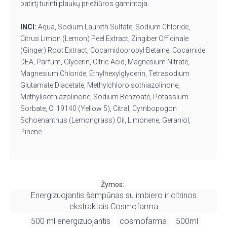
patirtį turinti plaukų priežiūros gamintoja.
INCI:
Aqua, Sodium Laureth Sulfate, Sodium Chloride,
Citrus Limon (Lemon) Peel Extract, Zingiber Officinale
(Ginger) Root Extract, Cocamidopropyl Betaine, Cocamide
DEA, Parfum, Glycerin, Citric Acid, Magnesium Nitrate,
Magnesium Chloride, Ethylhexylglycerin, Tetrasodium
Glutamate Diacetate, Methylchloroisothiazolinone,
Methylisothiazolinone, Sodium Benzoate, Potassium
Sorbate, CI 19140 (Yellow 5), Citral, Cymbopogon
Schoenanthus (Lemongrass) Oil, Limonene, Geraniol,
Pinene.
Žymos:
Energizuojantis šampūnas su imbiero ir citrinos
ekstraktais Cosmofarma
500 ml energizuojantis
cosmofarma
500ml
,
,
,
,