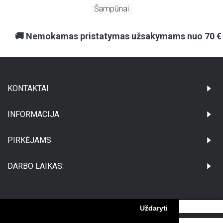
Šampūnai
🚚 Nemokamas pristatymas užsakymams nuo 70 €
KONTAKTAI
INFORMACIJA
PIRKĖJAMS
DARBO LAIKAS:
Uždaryti
©Visos teisės saugomos UAB Medikatus