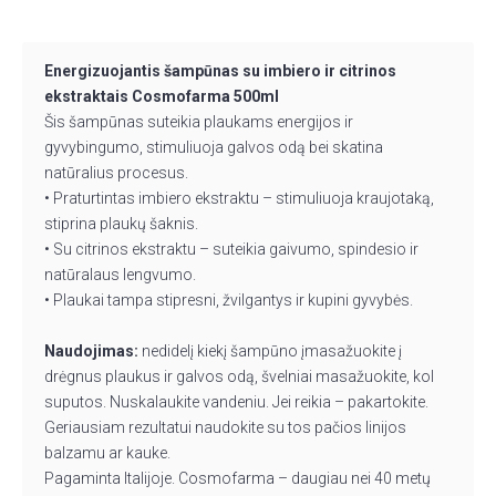
Energizuojantis šampūnas su imbiero ir citrinos
ekstraktais Cosmofarma 500ml
Šis šampūnas suteikia plaukams energijos ir
gyvybingumo, stimuliuoja galvos odą bei skatina
natūralius procesus.
• Praturtintas imbiero ekstraktu – stimuliuoja kraujotaką,
stiprina plaukų šaknis.
• Su citrinos ekstraktu – suteikia gaivumo, spindesio ir
natūralaus lengvumo.
• Plaukai tampa stipresni, žvilgantys ir kupini gyvybės.
Naudojimas:
nedidelį kiekį šampūno įmasažuokite į
drėgnus plaukus ir galvos odą, švelniai masažuokite, kol
suputos. Nuskalaukite vandeniu. Jei reikia – pakartokite.
Geriausiam rezultatui naudokite su tos pačios linijos
balzamu ar kauke.
Pagaminta Italijoje. Cosmofarma – daugiau nei 40 metų