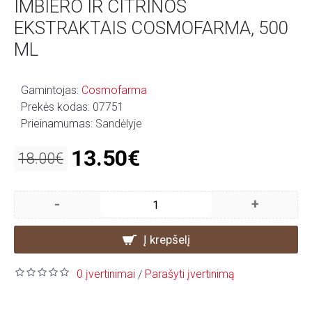
IMBIERO IR CITRINOS
EKSTRAKTAIS COSMOFARMA, 500
ML
Gamintojas:
Cosmofarma
Prekės kodas:
07751
Prieinamumas:
Sandėlyje
13.50€
18.00€
-
+
Į krepšelį
0 įvertinimai
Parašyti įvertinimą
/