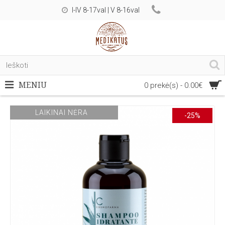
I-IV 8-17val | V 8-16val
MENIU
0 prekė(s) - 0.00€
LAIKINAI NĖRA
-25%