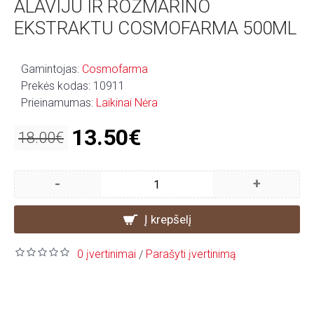
ALAVIJU IR ROZMARINO
EKSTRAKTU COSMOFARMA 500ML
Gamintojas:
Cosmofarma
Prekės kodas:
10911
Prieinamumas:
Laikinai Nėra
13.50€
18.00€
-
+
Į krepšelį
0 įvertinimai
Parašyti įvertinimą
/