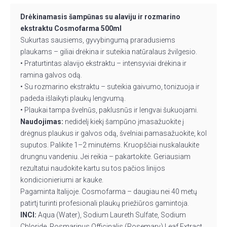
Drėkinamasis šampūnas su alaviju ir rozmarino
ekstraktu Cosmofarma 500ml
Sukurtas sausiems, gyvybingumą praradusiems
plaukams – giliai drėkina ir suteikia natūralaus žvilgesio.
• Praturtintas alavijo ekstraktu – intensyviai drėkina ir
ramina galvos odą.
• Su rozmarino ekstraktu – suteikia gaivumo, tonizuoja ir
padeda išlaikyti plaukų lengvumą.
• Plaukai tampa švelnūs, paklusnūs ir lengvai šukuojami.
Naudojimas:
nedidelį kiekį šampūno įmasažuokite į
drėgnus plaukus ir galvos odą, švelniai pamasažuokite, kol
suputos. Palikite 1–2 minutėms. Kruopščiai nuskalaukite
drungnu vandeniu. Jei reikia – pakartokite. Geriausiam
rezultatui naudokite kartu su tos pačios linijos
kondicionieriumi ar kauke.
Pagaminta Italijoje. Cosmofarma – daugiau nei 40 metų
patirtį turinti profesionali plaukų priežiūros gamintoja.
INCI:
Aqua (Water), Sodium Laureth Sulfate, Sodium
Chloride, Rosmarinus Officinalis (Rosemary) Leaf Extract,