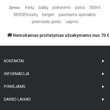
Kietų
baldų
poliravimo
putos
300ml
Žymos:
,
,
,
,
,
BERGEN kietų
bergen
paviršiams specialios
,
,
,
priemonės greito
valymo
,
🚚 Nemokamas pristatymas užsakymams nuo 70 €
KONTAKTAI
INFORMACIJA
PIRKĖJAMS
DARBO LAIKAS: