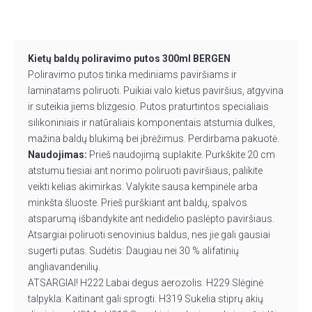
Kietų baldų poliravimo putos 300ml BERGEN
Poliravimo putos tinka mediniams paviršiams ir
laminatams poliruoti. Puikiai valo kietus paviršius, atgyvina
ir suteikia jiems blizgesio. Putos praturtintos specialiais
silikoniniais ir natūraliais komponentais atstumia dulkes,
mažina baldų blukimą bei įbrėžimus. Perdirbama pakuotė.
Naudojimas:
Prieš naudojimą suplakite. Purkškite 20 cm
atstumu tiesiai ant norimo poliruoti paviršiaus, palikite
veikti kelias akimirkas. Valykite sausa kempinėle arba
minkšta šluoste. Prieš purškiant ant baldų, spalvos
atsparumą išbandykite ant nedidelio paslėpto paviršiaus.
Atsargiai poliruoti senovinius baldus, nes jie gali gausiai
sugerti putas. Sudėtis: Daugiau nei 30 % alifatinių
angliavandenilių.
ATSARGIAI! H222 Labai degus aerozolis. H229 Slėginė
talpykla: Kaitinant gali sprogti. H319 Sukelia stiprų akių