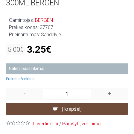
300ML BERGEN
Gamintojas:
BERGEN
Prekės kodas:
37707
Prieinamumas:
Sandėlyje
3.25€
5.00€
Galimi pasirinkimai
Prekinis ženklas
-
+
Į krepšelį
0 įvertinimai
Parašyti įvertinimą
/