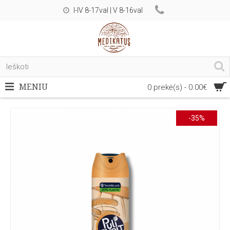
I-IV 8-17val | V 8-16val
MENIU
0 prekė(s) - 0.00€
-35%