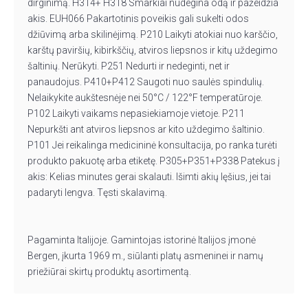
dirginimą. H314+ H318 Smarkiai nudegina odą ir pažeidžia
akis. EUH066 Pakartotinis poveikis gali sukelti odos
džiūvimą arba skilinėjimą. P210 Laikyti atokiai nuo karščio,
karštų paviršių, kibirkščių, atviros liepsnos ir kitų uždegimo
šaltinių. Nerūkyti. P251 Nedurti ir nedeginti, net ir
panaudojus. P410+P412 Saugoti nuo saulės spindulių.
Nelaikykite aukštesnėje nei 50°C / 122°F temperatūroje.
P102 Laikyti vaikams nepasiekiamoje vietoje. P211
Nepurkšti ant atviros liepsnos ar kito uždegimo šaltinio.
P101 Jei reikalinga medicininė konsultacija, po ranka turėti
produkto pakuotę arba etiketę. P305+P351+P338 Patekus į
akis: Kelias minutes gerai skalauti. Išimti akių lęšius, jei tai
padaryti lengva. Tęsti skalavimą.
Pagaminta Italijoje. Gamintojas istorinė Italijos įmonė
Bergen, įkurta 1969 m., siūlanti platų asmeninei ir namų
priežiūrai skirtų produktų asortimentą.