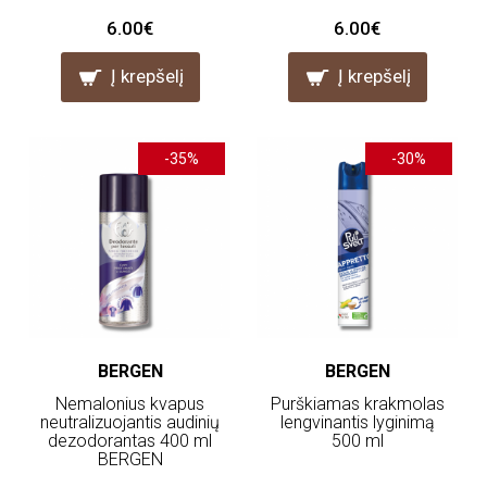
6.00€
6.00€
Į krepšelį
Į krepšelį
-35%
-30%
BERGEN
BERGEN
Nemalonius kvapus
Purškiamas krakmolas
neutralizuojantis audinių
lengvinantis lyginimą
dezodorantas 400 ml
500 ml
BERGEN