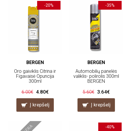
-20%
-35%
BERGEN
BERGEN
Oro gaiviklis Citrina ir
Automobilių panelės
Figavaisė Opuncija
valiklis- polirolis 300ml
300ml
BERGEN
4.80€
3.64€
6.00€
5.60€
Į krepšelį
Į krepšelį
-40%