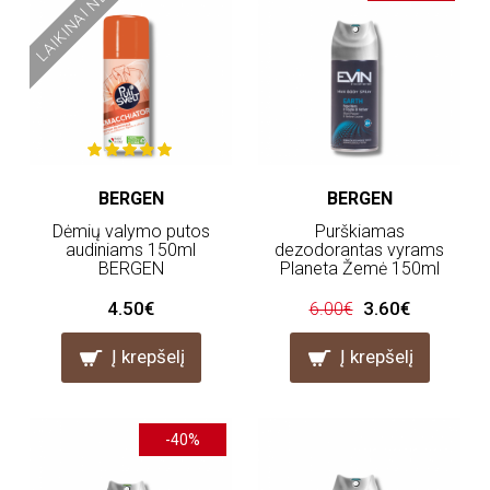
LAIKINAI NĖRA
BERGEN
BERGEN
Dėmių valymo putos
Purškiamas
audiniams 150ml
dezodorantas vyrams
BERGEN
Planeta Žemė 150ml
4.50€
3.60€
6.00€
Į krepšelį
Į krepšelį
-40%