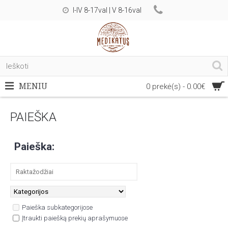
I-IV 8-17val | V 8-16val
MENIU
0 prekė(s) - 0.00€
PAIEŠKA
Paieška:
Paieška subkategorijose
Įtraukti paiešką prekių aprašymuose