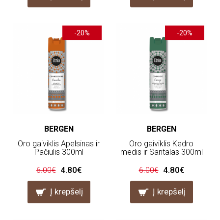
-20%
-20%
BERGEN
BERGEN
Oro gaiviklis Apelsinas ir
Oro gaiviklis Kedro
Pačiulis 300ml
medis ir Santalas 300ml
4.80€
4.80€
6.00€
6.00€
Į krepšelį
Į krepšelį