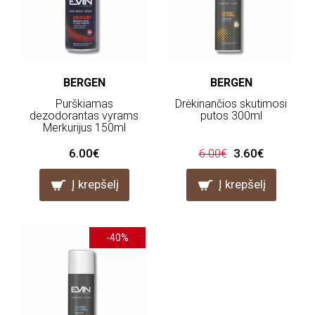
BERGEN
BERGEN
Purškiamas
Drėkinančios skutimosi
dezodorantas vyrams
putos 300ml
Merkurijus 150ml
6.00€
3.60€
6.00€
Į krepšelį
Į krepšelį
-40%