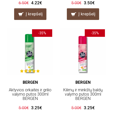
4.22€
3.50€
6.50€
5.00€
Į krepšelį
Į krepšelį
-35%
-35%
BERGEN
BERGEN
Aktyvios orkaitės ir grilio
Kilimų ir minkštų baldų
valymo putos 300ml
valymo putos 300ml
BERGEN
BERGEN
3.25€
3.25€
5.00€
5.00€