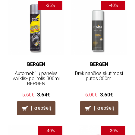
-35%
-40%
BERGEN
BERGEN
Automobilių panelės
Drėkinančios skutimosi
valiklis- polirolis 300ml
putos 300ml
BERGEN
3.64€
3.60€
5.60€
6.00€
Į krepšelį
Į krepšelį
-40%
-30%