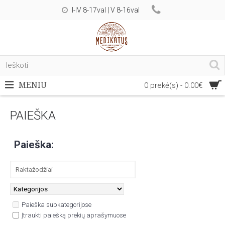
I-IV 8-17val | V 8-16val
MENIU
0 prekė(s) - 0.00€
PAIEŠKA
Paieška:
Paieška subkategorijose
Įtraukti paiešką prekių aprašymuose