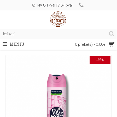
I-IV 8-17val | V 8-16val
MENIU
0 prekė(s) - 0.00€
-35%