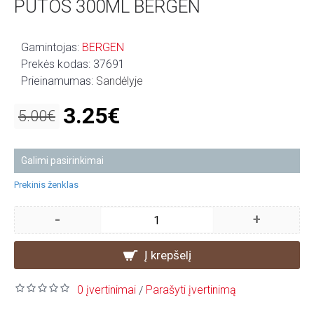
PUTOS 300ML BERGEN
Gamintojas:
BERGEN
Prekės kodas:
37691
Prieinamumas:
Sandėlyje
3.25€
5.00€
Galimi pasirinkimai
Prekinis ženklas
-
+
Į krepšelį
0 įvertinimai
Parašyti įvertinimą
/