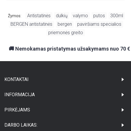
Antistatinės
dulkių
valymo
putos
300ml
Žymos:
,
,
,
,
BERGEN antistatinės
bergen
paviršiams specialios
,
,
,
,
priemonės greito
🚚 Nemokamas pristatymas užsakymams nuo 70 €
KONTAKTAI
INFORMACIJA
PIRKĖJAMS
DARBO LAIKAS: