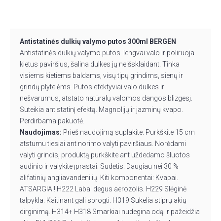
Antistatinės dulkių valymo putos 300ml BERGEN
Antistatinės dulkių valymo putos lengvai valo ir poliruoja
kietus paviršius, šalina dulkes jų neišsklaidant. Tinka
visiems kietiems baldams, visų tipų grindims, sienų ir
grindų plytelėms. Putos efektyviai valo dulkes ir
nešvarumus, atstato natūralų valomos dangos blizgesį.
Suteikia antistatinį efektą. Magnolijų ir jazminų kvapo.
Perdirbama pakuotė.
Naudojimas:
Prieš naudojimą suplakite. Purkškite 15 cm
atstumu tiesiai ant norimo valyti paviršiaus. Norėdami
valyti grindis, produktą purkškite ant uždedamo šluotos
audinio ir valykite įprastai. Sudėtis: Daugiau nei 30 %
alifatinių angliavandenilių. Kiti komponentai: Kvapai.
ATSARGIAI! H222 Labai degus aerozolis. H229 Slėginė
talpykla: Kaitinant gali sprogti. H319 Sukelia stiprų akių
dirginimą. H314+ H318 Smarkiai nudegina odą ir pažeidžia