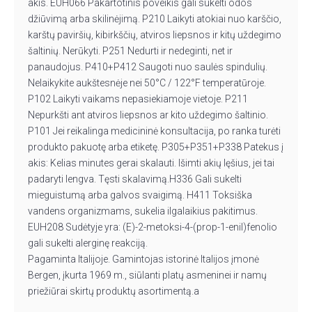
akis. EUH066 Pakartotinis poveikis gali sukelti odos
džiūvimą arba skilinėjimą. P210 Laikyti atokiai nuo karščio,
karštų paviršių, kibirkščių, atviros liepsnos ir kitų uždegimo
šaltinių. Nerūkyti. P251 Nedurti ir nedeginti, net ir
panaudojus. P410+P412 Saugoti nuo saulės spindulių.
Nelaikykite aukštesnėje nei 50°C / 122°F temperatūroje.
P102 Laikyti vaikams nepasiekiamoje vietoje. P211
Nepurkšti ant atviros liepsnos ar kito uždegimo šaltinio.
P101 Jei reikalinga medicininė konsultacija, po ranka turėti
produkto pakuotę arba etiketę. P305+P351+P338 Patekus į
akis: Kelias minutes gerai skalauti. Išimti akių lęšius, jei tai
padaryti lengva. Tęsti skalavimą.H336 Gali sukelti
mieguistumą arba galvos svaigimą. H411 ​​Toksiška
vandens organizmams, sukelia ilgalaikius pakitimus.
EUH208 Sudėtyje yra: (E)-2-metoksi-4-(prop-1-enil)fenolio
gali sukelti alerginę reakciją.
Pagaminta Italijoje. Gamintojas istorinė Italijos įmonė
Bergen, įkurta 1969 m., siūlanti platų asmeninei ir namų
priežiūrai skirtų produktų asortimentą.a