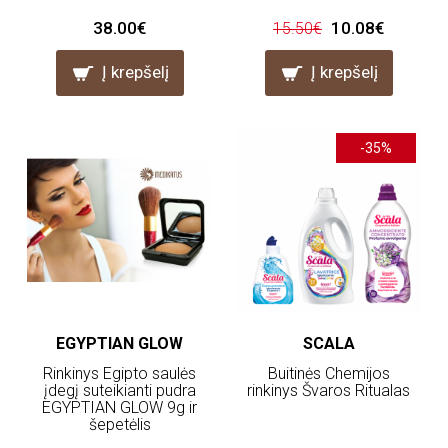
38.00€
10.08€
15.50€
Į krepšelį
Į krepšelį
-35%
EGYPTIAN GLOW
SCALA
Rinkinys Egipto saulės
Buitinės Chemijos
įdegį suteikianti pudra
rinkinys Švaros Ritualas
EGYPTIAN GLOW 9g ir
šepetėlis