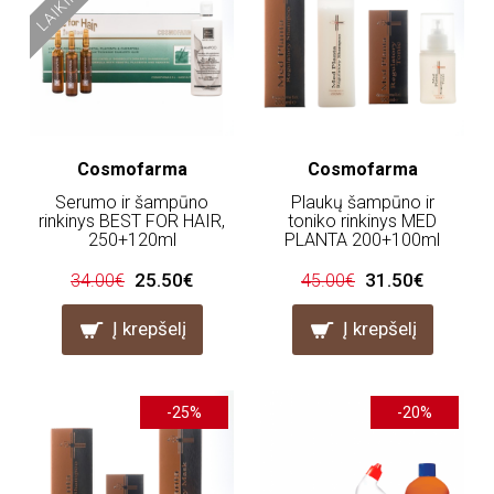
Cosmofarma
Cosmofarma
Serumo ir šampūno
Plaukų šampūno ir
rinkinys BEST FOR HAIR,
toniko rinkinys MED
250+120ml
PLANTA 200+100ml
25.50€
31.50€
34.00€
45.00€
Į krepšelį
Į krepšelį
-25%
-20%