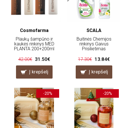
Cosmofarma
SCALA
Plaukų šampūno ir
Buitinės Chemijos
kaukės rinkinys MED
rinkinys Gaivus
PLANTA 200+200ml
Prisilietimas
31.50€
13.84€
42.00€
17.30€
Į krepšelį
Į krepšelį
-20%
-20%