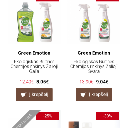
Green Emotion
Green Emotion
Ekologiškas Buitinės
Ekologiškas Buitinės
Chemijos rinkinys Žalioji
Chemijos rinkinys Žalioji
Galia
Švara
8.05€
9.04€
12.40€
13.90€
Į krepšelį
Į krepšelį
LAIKINAI NĖRA
-25%
-30%