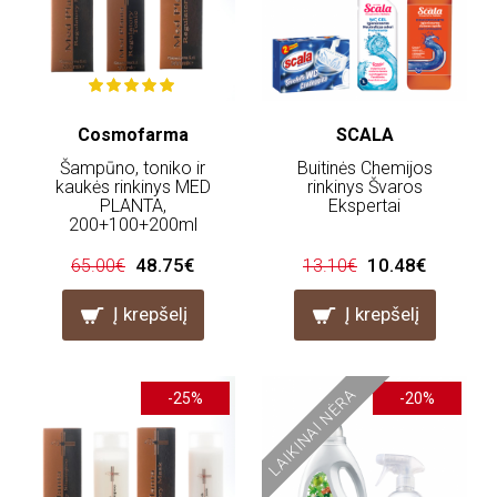
Cosmofarma
SCALA
Šampūno, toniko ir
Buitinės Chemijos
kaukės rinkinys MED
rinkinys Švaros
PLANTA,
Ekspertai
200+100+200ml
48.75€
10.48€
65.00€
13.10€
Į krepšelį
Į krepšelį
LAIKINAI NĖRA
-25%
-20%