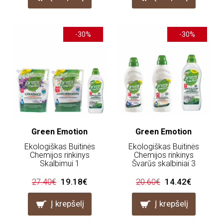
-30%
-30%
Green Emotion
Green Emotion
Ekologiškas Buitinės
Ekologiškas Buitinės
Chemijos rinkinys
Chemijos rinkinys
Skalbimui 1
Švarūs skalbiniai 3
19.18€
14.42€
27.40€
20.60€
Į krepšelį
Į krepšelį