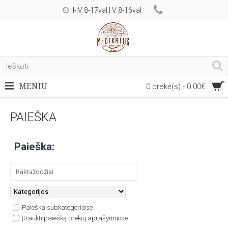
I-IV 8-17val | V 8-16val
MENIU
0 prekė(s) - 0.00€
PAIEŠKA
Paieška:
Paieška subkategorijose
Įtraukti paiešką prekių aprašymuose