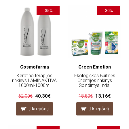
-35%
-30%
Cosmofarma
Green Emotion
Keratino terapijos
Ekologiškas Buitinės
rinkinys LAMINAKTIVA
Chemijos rinkinys
1000ml-1000ml
Spindintys Indai
40.30€
13.16€
62.00€
18.80€
Į krepšelį
Į krepšelį