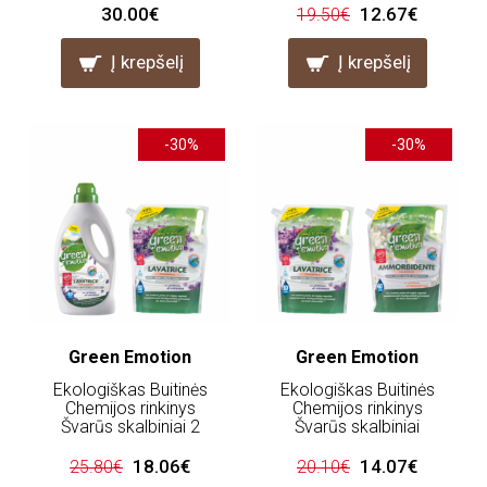
30.00€
12.67€
19.50€
Į krepšelį
Į krepšelį
-30%
-30%
Green Emotion
Green Emotion
Ekologiškas Buitinės
Ekologiškas Buitinės
Chemijos rinkinys
Chemijos rinkinys
Švarūs skalbiniai 2
Švarūs skalbiniai
18.06€
14.07€
25.80€
20.10€