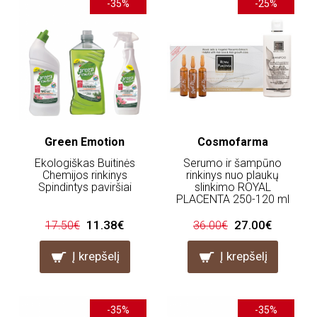
-35%
-25%
Green Emotion
Cosmofarma
Ekologiškas Buitinės
Serumo ir šampūno
Chemijos rinkinys
rinkinys nuo plaukų
Spindintys paviršiai
slinkimo ROYAL
PLACENTA 250-120 ml
11.38€
27.00€
17.50€
36.00€
Į krepšelį
Į krepšelį
-35%
-35%