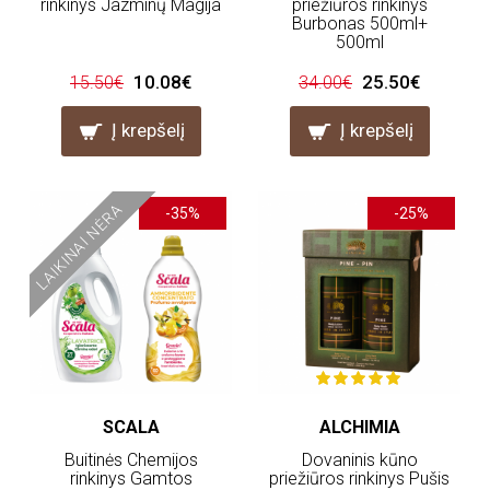
rinkinys Jazminų Magija
priežiūros rinkinys
Burbonas 500ml+
500ml
10.08€
25.50€
15.50€
34.00€
Į krepšelį
Į krepšelį
LAIKINAI NĖRA
-35%
-25%
SCALA
ALCHIMIA
Buitinės Chemijos
Dovaninis kūno
rinkinys Gamtos
priežiūros rinkinys Pušis