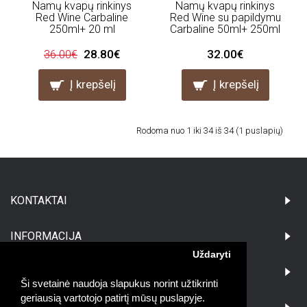
Namų kvapų rinkinys
Namų kvapų rinkinys
Red Wine Carbaline
Red Wine su papildymu
250ml+ 20 ml
Carbaline 50ml+ 250ml
28.80€
32.00€
36.00€
Į krepšelį
Į krepšelį
Rodoma nuo 1 iki 34 iš 34 (1 puslapių)
KONTAKTAI
INFORMACIJA
Uždaryti
PIRKĖJAMS
Ši svetainė naudoja slapukus norint užtikrinti
geriausią vartotojo patirtį mūsų puslapyje.