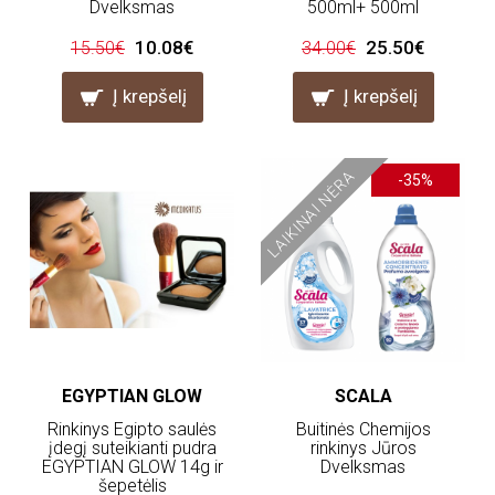
Dvelksmas
500ml+ 500ml
10.08€
25.50€
15.50€
34.00€
Į krepšelį
Į krepšelį
LAIKINAI NĖRA
-35%
EGYPTIAN GLOW
SCALA
Rinkinys Egipto saulės
Buitinės Chemijos
įdegį suteikianti pudra
rinkinys Jūros
EGYPTIAN GLOW 14g ir
Dvelksmas
šepetėlis