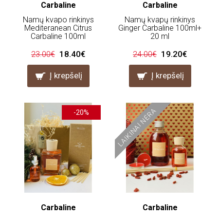
Carbaline
Carbaline
Namų kvapo rinkinys
Namų kvapų rinkinys
Mediteranean Citrus
Ginger Carbaline 100ml+
Carbaline 100ml
20 ml
18.40€
19.20€
23.00€
24.00€
Į krepšelį
Į krepšelį
LAIKINAI NĖRA
-20%
Carbaline
Carbaline