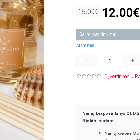
12.00€
15.00€
Galimi pasirinkimai
Aromatas
-
+
0 įvertinimai
Pa
/
Namų kvapo rinkinys OUD 
Rinkinį sudaro:
Namų kvapas OUD