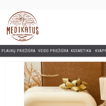
PLAUKŲ PRIEŽIŪRA
VEIDO PRIEŽIŪRA
KOSMETIKA
KVAPN