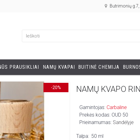
Butrimonių g.7
ŪS PRAUSIKLIAI
NAMŲ KVAPAI
BUITINĖ CHEMIJA
BURNOS
NAMŲ KVAPO RIN
-20%
Gamintojas:
Carbaline
Prekės kodas:
OUD 50
Prieinamumas:
Sandėlyje
Talpa:
50 ml