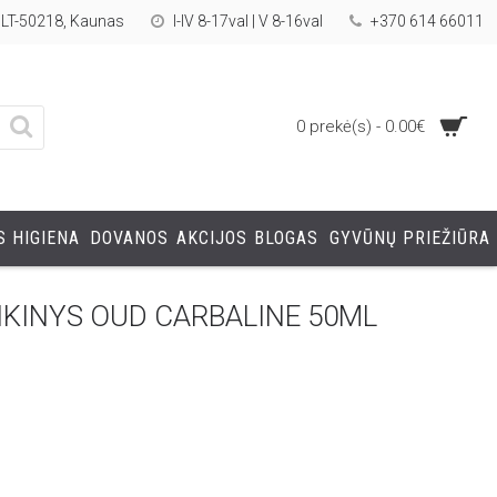
, LT-50218, Kaunas
I-IV 8-17val | V 8-16val
+370 614 66011
0 prekė(s) - 0.00€
 HIGIENA
DOVANOS
AKCIJOS
BLOGAS
GYVŪNŲ PRIEŽIŪRA
KINYS OUD CARBALINE 50ML