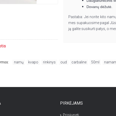
Daugiafunkcinis M
Dovanų dėžutė.
Pastaba:
Jei norite kito nam
mes supakuosime pagal Jūsų
ją galite susikurti patys, o 
otis
ymos:
namų
,
kvapo
,
rinkinys
,
oud
,
carbaline
,
50ml
,
nama
A
PIRKĖJAMS
Prisijungti