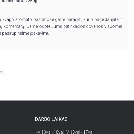
arselio muilas 250g,
ų kvapo aromato pastabose galite parašyti, kurio pageidaujate ir
 komentarą. Jei nerodote Jums patinkačios dovanos visuomet
mes pasirūpinsime įpakavimu.
ms
DARBO LAIKAS:
I-IV 10val -18val | V 10val - 17val.