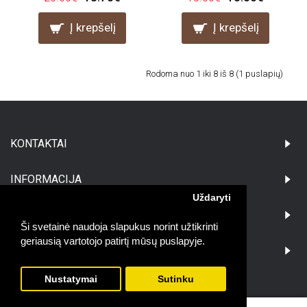
Į krepšelį
Į krepšelį
Rodoma nuo 1 iki 8 iš 8 (1 puslapių)
KONTAKTAI
INFORMACIJA
Uždaryti
PIRKĖJAMS
Ši svetainė naudoja slapukus norint užtikrinti
geriausią vartotojo patirtį mūsų puslapyje.
DARBO LAIKAS:
Nustatymai
Sutinku