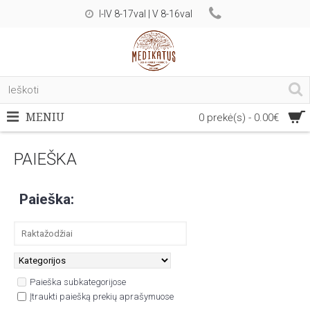
I-IV 8-17val | V 8-16val
MENIU
0 prekė(s) - 0.00€
PAIEŠKA
Paieška:
Paieška subkategorijose
Įtraukti paiešką prekių aprašymuose