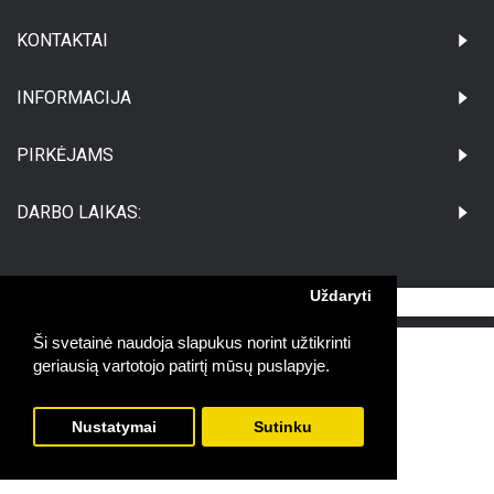
KONTAKTAI
INFORMACIJA
PIRKĖJAMS
DARBO LAIKAS:
Uždaryti
©Visos teisės saugomos UAB Medikatus
Ši svetainė naudoja slapukus norint užtikrinti
geriausią vartotojo patirtį mūsų puslapyje.
Nustatymai
Sutinku