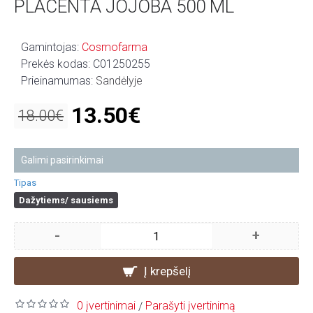
PLACENTA JOJOBA 500 ML
Gamintojas:
Cosmofarma
Prekės kodas:
C01250255
Prieinamumas:
Sandėlyje
13.50€
18.00€
Galimi pasirinkimai
Tipas
Dažytiems/ sausiems
-
+
Į krepšelį
0 įvertinimai
Parašyti įvertinimą
/