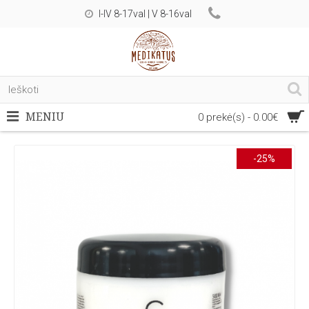
I-IV 8-17val | V 8-16val
MENIU
0 prekė(s) - 0.00€
-25%