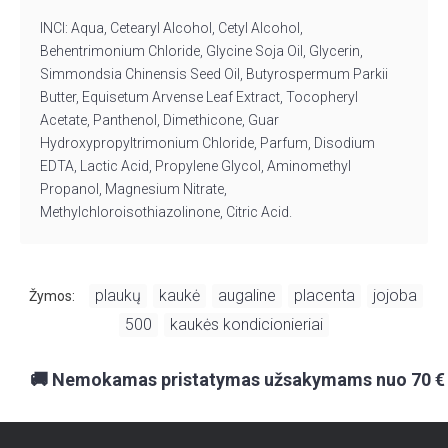
INCI:
Aqua,
Cetearyl
Alcohol,
Cetyl
Alcohol,
Behentrimonium
Chloride, Glycine Soja Oil, Glycerin,
Simmondsia
Chinensis Seed Oil,
Butyrospermum
Parkii
Butter, Equisetum
Arvense
Leaf Extract,
Tocopheryl
Acetate, Panthenol, Dimethicone, Guar
Hydroxypropyltrimonium
Chloride, Parfum, Disodium
EDTA, Lactic Acid, Propylene Glycol,
Aminomethyl
Propanol, Magnesium Nitrate,
Methylchloroisothiazolinone
, Citric Acid.
plaukų
kaukė
augaline
placenta
jojoba
Žymos:
,
,
,
,
,
500
kaukės kondicionieriai
,
🚚 Nemokamas pristatymas užsakymams nuo 70 €