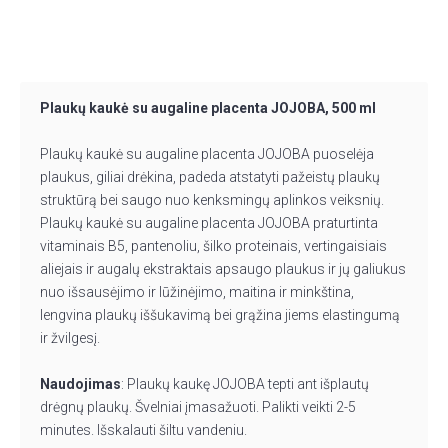
Plaukų kaukė su augaline placenta JOJOBA, 500 ml
Plaukų kaukė su augaline placenta JOJOBA puoselėja
plaukus, giliai drėkina, padeda atstatyti pažeistų plaukų
struktūrą bei saugo nuo kenksmingų aplinkos veiksnių.
Plaukų kaukė su augaline placenta JOJOBA praturtinta
vitaminais B5, pantenoliu, šilko proteinais, vertingaisiais
aliejais ir augalų ekstraktais apsaugo plaukus ir jų galiukus
nuo išsausėjimo ir lūžinėjimo, maitina ir minkština,
lengvina plaukų iššukavimą bei grąžina jiems elastingumą
ir žvilgesį.
Naudojimas
: Plaukų kaukę JOJOBA tepti ant išplautų
drėgnų plaukų. Švelniai įmasažuoti. Palikti veikti 2-5
minutes. Išskalauti šiltu vandeniu.