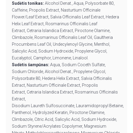
Sudėtis tonikas:
Alcohol
Denat
., Aqua, Polysorbate 80,
Caffeine, Propolis Extract, Nasturtium Officinale
Flower/Leaf Extract, Salvia Officinalis Leaf Extract, Hedera
Helix Leaf Extract, Rosmarinus Officinalis Leaf
Extract,
Cetraria
Islandica
Extract, Piroctone Olamine,
Climbazole, Rosmarinus Officinalis Leaf Oil, Gaultheria
Procumbens Leaf Oil,
Undecylenoyl
Glycine, Menthol,
Salicylic Acid, Sodium Hydroxide, Propylene Glycol,
Eucalyptol, Camphor, Limonene, Linalool.
Sudėtis šampūnas:
Aqua, Sodium
Coceth
Sulfate,
Sodium Chloride, Alcohol
Denat
., Propylene Glycol,
Polysorbate 80, Hedera Helix Extract, Salvia Officinalis
Extract, Nasturtium Officinale Extract, Propolis
Extract,
Cetraria
Islandica
Extract, Rosmarinus Officinalis
Extract,
Disodium
Laureth
Sulfosuccinate,
Lauramidopropyl
Betaine,
Panthenol, Hydrolyzed Keratin, Piroctone Olamine,
Climbazole, Citric Acid, Salicylic Acid, Sodium Hydroxide,
Sodium Styrene/Acrylates Copolymer, Magnesium