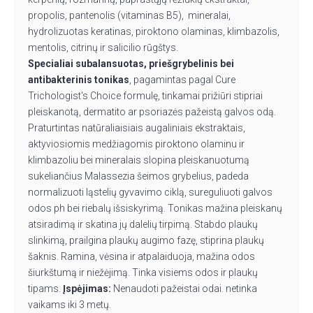
propolis, pantenolis (vitaminas B5), mineralai,
hydrolizuotas keratinas, piroktono olaminas, klimbazolis,
mentolis, citrinų ir salicilio rūgštys.
Specialiai subalansuotas, priešgrybelinis bei
antibakterinis tonikas
, pagamintas pagal Cure
Trichologist's Choice formulę, tinkamai prižiūri stipriai
pleiskanotą, dermatito ar psoriazės pažeistą galvos odą.
Praturtintas natūraliaisiais augaliniais ekstraktais,
aktyviosiomis medžiagomis piroktono olaminu ir
klimbazoliu bei mineralais slopina pleiskanuotumą
sukeliančius Malassezia šeimos grybelius, padeda
normalizuoti ląstelių gyvavimo ciklą, sureguliuoti galvos
odos ph bei riebalų išsiskyrimą. Tonikas mažina pleiskanų
atsiradimą ir skatina jų dalelių tirpimą. Stabdo plaukų
slinkimą, prailgina plaukų augimo fazę, stiprina plaukų
šaknis. Ramina, vėsina ir atpalaiduoja, mažina odos
šiurkštumą ir niežėjimą. Tinka visiems odos ir plaukų
tipams.
Įspėjimas:
Nenaudoti pažeistai odai. netinka
vaikams iki 3 metų.