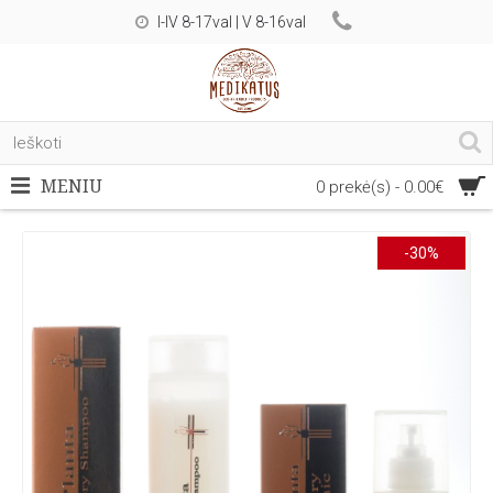
I-IV 8-17val | V 8-16val
MENIU
0 prekė(s) - 0.00€
-30%