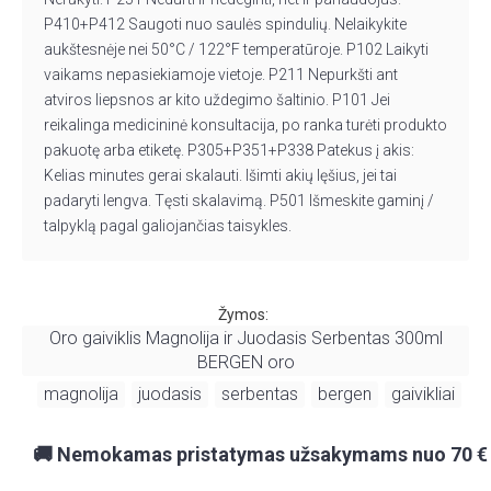
P410+P412 Saugoti nuo saulės spindulių. Nelaikykite
aukštesnėje nei 50°C / 122°F temperatūroje. P102 Laikyti
vaikams nepasiekiamoje vietoje. P211 Nepurkšti ant
atviros liepsnos ar kito uždegimo šaltinio. P101 Jei
reikalinga medicininė konsultacija, po ranka turėti produkto
pakuotę arba etiketę. P305+P351+P338 Patekus į akis:
Kelias minutes gerai skalauti. Išimti akių lęšius, jei tai
padaryti lengva. Tęsti skalavimą. P501 Išmeskite gaminį /
talpyklą pagal galiojančias taisykles.
Žymos:
Oro gaiviklis Magnolija ir Juodasis Serbentas 300ml
BERGEN oro
magnolija
juodasis
serbentas
bergen
gaivikliai
,
,
,
,
,
🚚 Nemokamas pristatymas užsakymams nuo 70 €