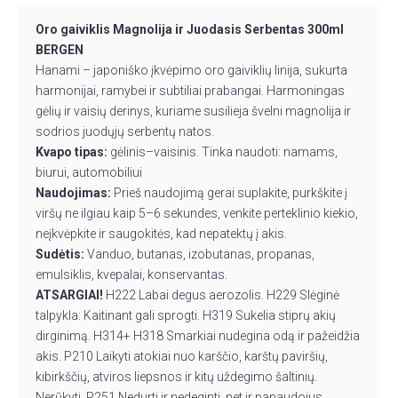
Oro gaiviklis Magnolija ir Juodasis Serbentas 300ml
BERGEN
Hanami – japoniško įkvėpimo oro gaiviklių linija, sukurta
harmonijai, ramybei ir subtiliai prabangai. Harmoningas
gėlių ir vaisių derinys, kuriame susilieja švelni magnolija ir
sodrios juodųjų serbentų natos.
Kvapo tipas:
gėlinis–vaisinis. Tinka naudoti: namams,
biurui, automobiliui
Naudojimas:
Prieš naudojimą gerai suplakite, purkškite į
viršų ne ilgiau kaip 5–6 sekundes, venkite perteklinio kiekio,
neįkvėpkite ir saugokitės, kad nepatektų į akis.
Sudėtis:
Vanduo, butanas, izobutanas, propanas,
emulsiklis, kvepalai, konservantas.
ATSARGIAI!
H222 Labai degus aerozolis. H229 Slėginė
talpykla: Kaitinant gali sprogti. H319 Sukelia stiprų akių
dirginimą. H314+ H318 Smarkiai nudegina odą ir pažeidžia
akis. P210 Laikyti atokiai nuo karščio, karštų paviršių,
kibirkščių, atviros liepsnos ir kitų uždegimo šaltinių.
Nerūkyti. P251 Nedurti ir nedeginti, net ir panaudojus.