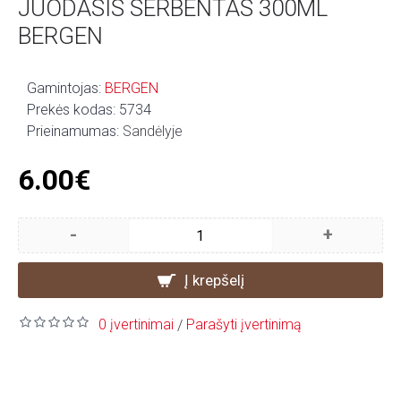
JUODASIS SERBENTAS 300ML
BERGEN
Gamintojas:
BERGEN
Prekės kodas:
5734
Prieinamumas:
Sandėlyje
6.00€
-
+
Į krepšelį
0 įvertinimai
Parašyti įvertinimą
/