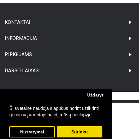
KONTAKTAI
INFORMACIJA
PIRKĖJAMS
DARBO LAIKAS:
Uždaryti
©Visos teisės saugomos UAB Medikatus
Ši svetainė naudoja slapukus norint užtikrinti
geriausią vartotojo patirtį mūsų puslapyje.
Nustatymai
Sutinku