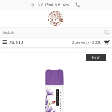
I-IV 8-17val | V 8-16val
MENIU
0 prekė(s) - 0.00€
NEW