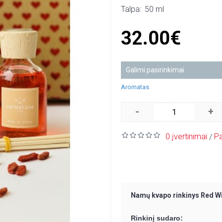
Talpa:
50 ml
32.00€
Galimi pasirinkimai
Aromatas
-
+
0 įvertinimai
Pa
/
Namų kvapo rinkinys Red W
Rinkinį sudaro: