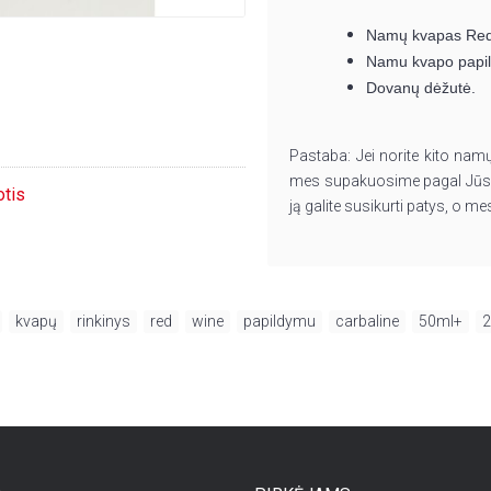
Namų kvapas Red 
Namu kvapo papi
Dovanų dėžutė.
Pastaba:
Jei norite kito nam
mes supakuosime pagal Jūsų
otis
ją galite susikurti patys, o 
,
kvapų
,
rinkinys
,
red
,
wine
,
papildymu
,
carbaline
,
50ml+
,
2