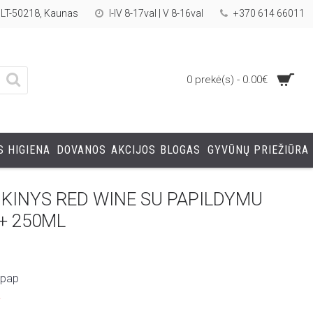
, LT-50218, Kaunas
I-IV 8-17val | V 8-16val
+370 614 66011
0 prekė(s) - 0.00€
 HIGIENA
DOVANOS
AKCIJOS
BLOGAS
GYVŪNŲ PRIEŽIŪRA
KINYS RED WINE SU PAPILDYMU
+ 250ML
 pap
a