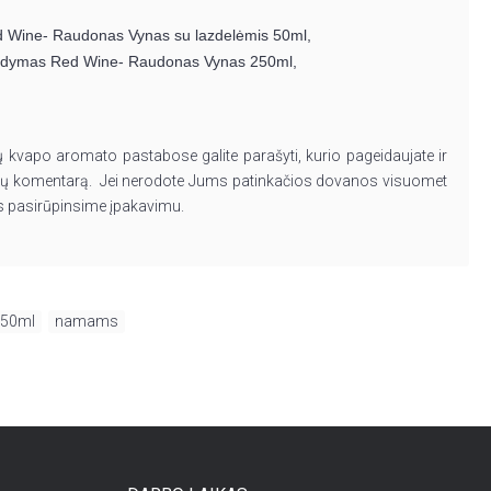
Wine- Raudonas Vynas su lazdelėmis 50ml,
ldymas Red Wine- Raudonas Vynas 250ml,
ų kvapo aromato pastabose galite parašyti, kurio pageidaujate ir
 komentarą. Jei nerodote Jums patinkačios dovanos visuomet
mes pasirūpinsime įpakavimu.
50ml
,
namams