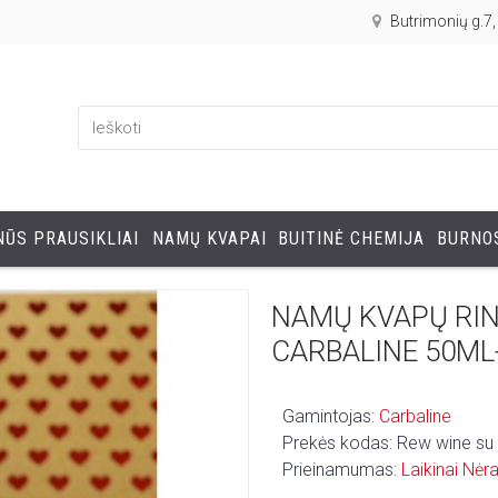
Butrimonių g.7
ŪS PRAUSIKLIAI
NAMŲ KVAPAI
BUITINĖ CHEMIJA
BURNOS
NAMŲ KVAPŲ RIN
CARBALINE 50ML
Gamintojas:
Carbaline
Prekės kodas:
Rew wine su
Prieinamumas:
Laikinai Nėr