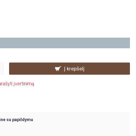
Į krepšelį
rašyti įvertinimą
ine su papildymu