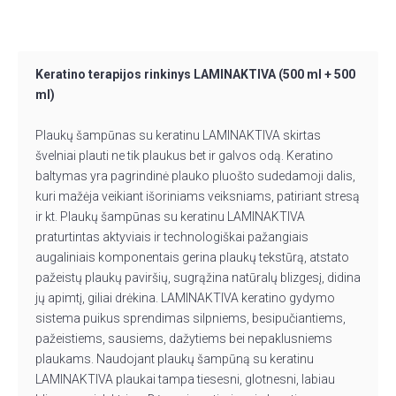
Keratino terapijos rinkinys LAMINAKTIVA (500 ml + 500
ml)
Plaukų šampūnas su keratinu LAMINAKTIVA skirtas
švelniai plauti ne tik plaukus bet ir galvos odą. Keratino
baltymas yra pagrindinė plauko pluošto sudedamoji dalis,
kuri mažėja veikiant išoriniams veiksniams, patiriant stresą
ir kt. Plaukų šampūnas su keratinu LAMINAKTIVA
praturtintas aktyviais ir technologiškai pažangiais
augaliniais komponentais gerina plaukų tekstūrą, atstato
pažeistų plaukų paviršių, sugrąžina natūralų blizgesį, didina
jų apimtį, giliai drėkina. LAMINAKTIVA keratino gydymo
sistema puikus sprendimas silpniems, besipučiantiems,
pažeistiems, sausiems, dažytiems bei nepaklusniems
plaukams. Naudojant plaukų šampūną su keratinu
LAMINAKTIVA plaukai tampa tiesesni, glotnesni, labiau