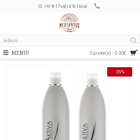
I-IV 8-17val | V 8-16val
MENIU
0 prekė(s) - 0.00€
-35%