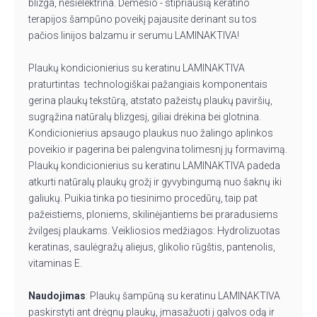
blizga, nesielektrina. Dėmesio - stipriausią keratino
terapijos šampūno poveikį pajausite derinant su tos
pačios linijos balzamu ir serumu LAMINAKTIVA!
Plaukų kondicionierius su keratinu LAMINAKTIVA
praturtintas technologiškai pažangiais komponentais
gerina plaukų tekstūrą, atstato pažeistų plaukų paviršių,
sugrąžina natūralų blizgesį, giliai drėkina bei glotnina.
Kondicionierius apsaugo plaukus nuo žalingo aplinkos
poveikio ir pagerina bei palengvina tolimesnį jų formavimą.
Plaukų kondicionierius su keratinu LAMINAKTIVA padeda
atkurti natūralų plaukų grožį ir gyvybingumą nuo šaknų iki
galiukų. Puikia tinka po tiesinimo procedūrų, taip pat
pažeistiems, ploniems, skilinėjantiems bei praradusiems
žvilgesį plaukams. Veikliosios medžiagos: Hydrolizuotas
keratinas, saulėgražų aliejus, glikolio rūgštis, pantenolis,
vitaminas E.
Naudojimas
: Plaukų šampūną su keratinu LAMINAKTIVA
paskirstyti ant drėgnų plaukų, įmasažuoti į galvos odą ir