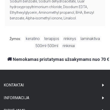
Sodium benzoate, Sodium dehydroacetate, Guar
hydroxypropyltrimonium chloride, Disodium EDTA,
Ethylhexylglycerin, Aminomethyl propanol, BHA, Benzyl
benzoate, Alpha-isomethyl ionone, Linalool.
keratino
terapijos
rinkinys
laminaktiva
Žymos:
,
,
,
,
500ml-500ml
rinkiniai
,
🚚 Nemokamas pristatymas užsakymams nuo 70 €
KONTAKTAI
INFORMACIJA