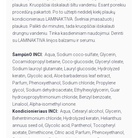
plaukus. Kruopščiai išskalauti šiltu vandeniu. Esant poreikiu
procedūrą pakartoti. Po to užtepti nedidelį kiekį plaukų
kondicionieriaus LAMINAKTIVA. Švelniai įmasažuoti į
plaukus. Palikti dvi minutes, tada kruopščiai išskalauti
drungnu vandeniu. Tinka kasdieniniam naudojimui. Derinti
su LAMINAKTIVA linijos balzamu ir serumu.
ŠampūnO INCI:
Aqua, Sodium coco-sulfate, Glycerin,
Cocamidopropyl betaine, Coco-glucoside, Glyceryl oleate,
Sodium lauroyl glutamate, Lauryl glucoside, Hydrolyzed
keratin, Glycolic acid, Aloe barbadensis leaf extract,
Parfum, Phenoxyethanol, Sodium chloride, Propylene
glycol, Sodium dehydroacetate, Ethylhexylglycerin, Guar
hydroxypropyltrimonium chloride, Benzyl benzoate,
Linalool, Alpha-isomethyl ionone.
Kondicionieriaus INCI:
Aqua, Cetearyl alcohol, Glycerin,
Behentrimonium chloride, Hydrolyzed keratin, Helianthus
annuus seed oil, Glycolic acid, Panthenol, Tocopheryl
acetate, Dimethicone, Citric acid, Parfum, Phenoxyethanol,