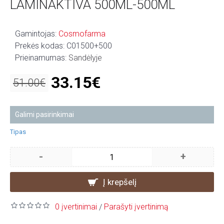
LAMINAKTIVA 500ML-500ML
Gamintojas:
Cosmofarma
Prekės kodas:
C01500+500
Prieinamumas:
Sandėlyje
33.15€
51.00€
Galimi pasirinkimai
Tipas
-
+
Į krepšelį
0 įvertinimai
Parašyti įvertinimą
/