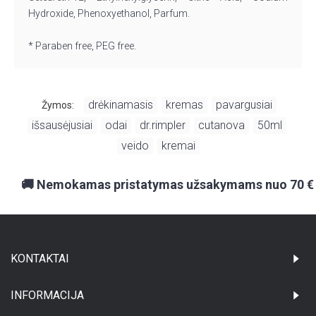
Hydroxide, Phenoxyethanol, Parfum.
* Paraben free, PEG free.
drėkinamasis
kremas
pavargusiai
Žymos:
,
,
,
išsausėjusiai
odai
dr.rimpler
cutanova
50ml
,
,
,
,
,
veido
kremai
,
🚚 Nemokamas pristatymas užsakymams nuo 70 €
KONTAKTAI
INFORMACIJA