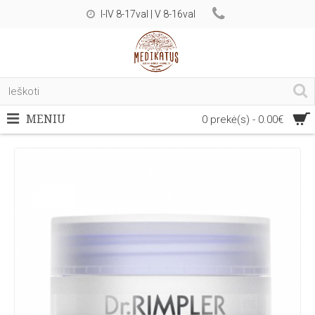
I-IV 8-17val | V 8-16val
MENIU
0 prekė(s) - 0.00€