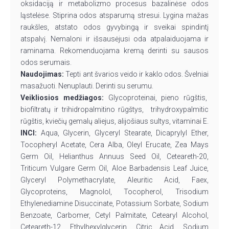
oksidaciją ir metabolizmo procesus bazalinėse odos
ląstelėse. Stiprina odos atsparumą stresui. Lygina mažas
raukšles, atstato odos gyvybingą ir sveikai spindintį
atspalvį. Nemaloni ir išsausėjusi oda atpalaiduojama ir
raminama. Rekomenduojama kremą derinti su sausos
odos serumais.
Naudojimas:
Tepti ant švarios veido ir kaklo odos. Švelniai
masažuoti. Nenuplauti. Derinti su serumu.
Veikliosios medžiagos:
Glycoproteinai, pieno rūgštis,
biofiltratų ir trihidropalmitino rūgštys, trihydroxypalmitic
rūgštis, kviečių gemalų aliejus, alijošiaus sultys, vitaminai E.
INCI:
Aqua, Glycerin, Glyceryl Stearate, Dicaprylyl Ether,
Tocopheryl Acetate, Cera Alba, Oleyl Erucate, Zea Mays
Germ Oil, Helianthus Annuus Seed Oil, Ceteareth-20,
Triticum Vulgare Germ Oil, Aloe Barbadensis Leaf Juice,
Glyceryl Polymethacrylate, Aleuritic Acid, Faex,
Glycoproteins, Magnolol, Tocopherol, Trisodium
Ethylenediamine Disuccinate, Potassium Sorbate, Sodium
Benzoate, Carbomer, Cetyl Palmitate, Cetearyl Alcohol,
Ceteareth-12, Ethylhexylglycerin, Citric Acid, Sodium