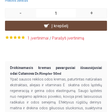
Prekinis ženklas
-
+
Į krepšelį
1 įvertinimai
Parašyti įvertinimą
/
Drėkinamasis kremas pavargusiai išsausėjusiai
odai Cutanova
Dr.Rimpler 50ml
Ypač sausos reiklios odos kremas, paturtintas natūraliais
ekstraktais, aliejais ir vitaminais E skatina odos ląstelių
regeneraciją ir gerina odos elastingumą. Saugo ląsteles
nuo neigiamo aplinkos poveikio, kovoja prieš laisvuosius
radikalus ir odos senėjimą. Efektyvus rūgščių derinys
maitina ir drėkina odos giliuosius sluoksnius, suaktyvina