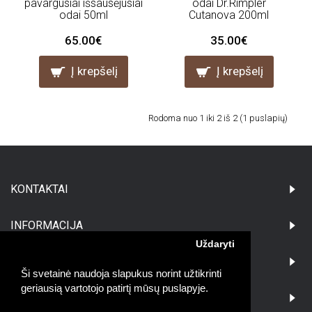
pavargusiai išsausėjusiai
odai Dr.Rimpler
odai 50ml
Cutanova 200ml
65.00€
35.00€
Į krepšelį
Į krepšelį
Rodoma nuo 1 iki 2 iš 2 (1 puslapių)
KONTAKTAI
INFORMACIJA
Uždaryti
PIRKĖJAMS
Ši svetainė naudoja slapukus norint užtikrinti
geriausią vartotojo patirtį mūsų puslapyje.
DARBO LAIKAS: