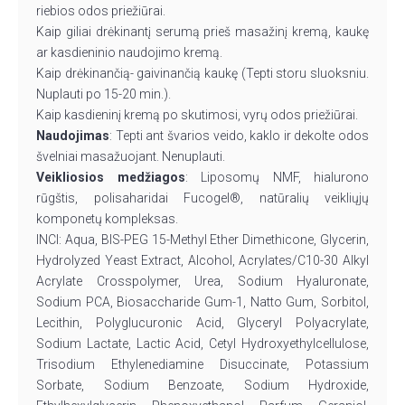
riebios odos priežiūrai.
Kaip giliai drėkinantį serumą prieš masažinį kremą, kaukę
ar kasdieninio naudojimo kremą.
Kaip drėkinančią- gaivinančią kaukę (Tepti storu sluoksniu.
Nuplauti po 15-20 min.).
Kaip kasdieninį kremą po skutimosi, vyrų odos priežiūrai.
Naudojimas
: Tepti ant švarios veido, kaklo ir dekolte odos
švelniai masažuojant. Nenuplauti.
Veikliosios medžiagos
: Liposomų NMF, hialurono
rūgštis, polisaharidai Fucogel®, natūralių veikliųjų
komponetų kompleksas.
INCI: Aqua, BIS-PEG 15-Methyl Ether Dimethicone, Glycerin,
Hydrolyzed Yeast Extract, Alcohol, Acrylates/C10-30 Alkyl
Acrylate Crosspolymer, Urea, Sodium Hyaluronate,
Sodium PCA, Biosaccharide Gum-1, Natto Gum, Sorbitol,
Lecithin, Polyglucuronic Acid, Glyceryl Polyacrylate,
Sodium Lactate, Lactic Acid, Cetyl Hydroxyethylcellulose,
Trisodium Ethylenediamine Disuccinate, Potassium
Sorbate, Sodium Benzoate, Sodium Hydroxide,