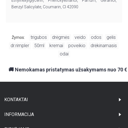
Ethylhexylglycerin, Phenoxyethanol, Parfum, Geraniol,
Benzyl Salicylate, Coumarin, CI 42090
trigubos
drėgmės
veido
odos
gelis
Žymos:
,
,
,
,
,
dr.rimpler
50ml
kremai
poveikio
drėkinamasis
,
,
,
,
,
odai
🚚 Nemokamas pristatymas užsakymams nuo 70 €
KONTAKTAI
INFORMACIJA