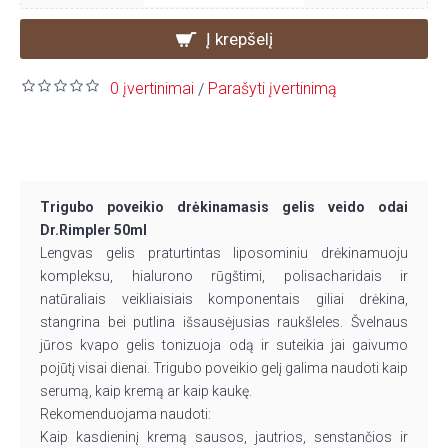
Į krepšelį
0 įvertinimai
Parašyti įvertinimą
/
Trigubo poveikio drėkinamasis gelis veido odai
Dr.Rimpler 50ml
Lengvas gelis praturtintas liposominiu drėkinamuoju
kompleksu, hialurono rūgštimi, polisacharidais ir
natūraliais veikliaisiais komponentais giliai drėkina,
stangrina bei putlina išsausėjusias raukšleles. Švelnaus
jūros kvapo gelis tonizuoja odą ir suteikia jai gaivumo
pojūtį visai dienai. Trigubo poveikio gelį galima naudoti kaip
serumą, kaip kremą ar kaip kaukę.
Rekomenduojama naudoti:
Kaip kasdieninį kremą sausos, jautrios, senstančios ir