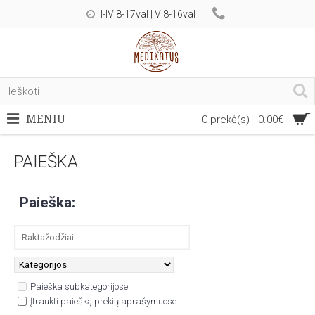
I-IV 8-17val | V 8-16val
MENIU
0 prekė(s) - 0.00€
PAIEŠKA
Paieška:
Paieška subkategorijose
Įtraukti paiešką prekių aprašymuose