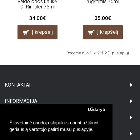
veido odos kaukė
rūgštimis 75ml
Dr.Rimpler 75ml
34.00€
35.00€
Į krepšelį
Į krepšelį
Rodoma nuo 1 iki 2 iš 2 (1 puslapių)
KONTAKTAI
INFORMACIJA
Uždaryti
PIRKĖJAMS
Ši svetainė naudoja slapukus norint užtikrinti
geriausią vartotojo patirtį mūsų puslapyje.
DARBO LAIKAS: