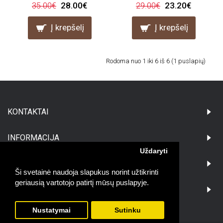
28.00€
23.20€
35.00€
29.00€
Į krepšelį
Į krepšelį
Rodoma nuo 1 iki 6 iš 6 (1 puslapių)
KONTAKTAI
INFORMACIJA
Uždaryti
PIRKĖJAMS
Ši svetainė naudoja slapukus norint užtikrinti
geriausią vartotojo patirtį mūsų puslapyje.
DARBO LAIKAS:
Nustatymai
Sutinku