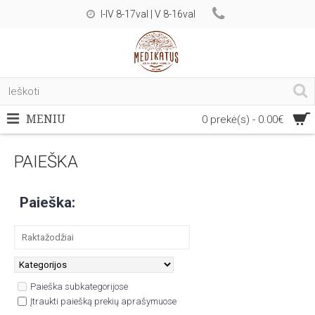
I-IV 8-17val | V 8-16val
MENIU
0 prekė(s) - 0.00€
PAIEŠKA
Paieška:
Paieška subkategorijose
Įtraukti paiešką prekių aprašymuose