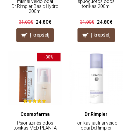
mišriai veido odai
spuoguotos odos
Dr.Rimpler Basic Hydro
tonikas 200ml
200ml
24.80€
24.80€
31.00€
31.00€
Į krepšelį
Į krepšelį
-30%
Cosmofarma
Dr.Rimpler
Psioriazinės odos
Tonikas jautriai veido
tonikas MED PLANTA
odai Dr.Rimpler