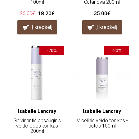
100ml
Cutanova 200ml
18.20€
35.00€
26.00€
Į krepšelį
Į krepšelį
-20%
-20%
Isabelle Lancray
Isabelle Lancray
Gaivinantis apsauginis
Micelinis veido tonikas -
veido odos tonikas
putos 100ml
200ml