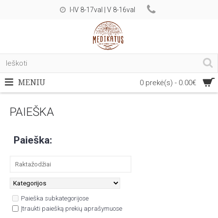
I-IV 8-17val | V 8-16val
MENIU
0 prekė(s) - 0.00€
PAIEŠKA
Paieška:
Paieška subkategorijose
Įtraukti paiešką prekių aprašymuose