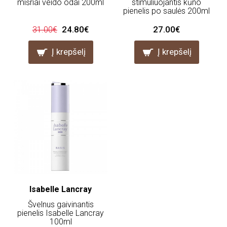
mišriai veido odai 200ml
stimuliuojantis kūno
pienelis po saulės 200ml
24.80€
27.00€
31.00€
Į krepšelį
Į krepšelį
Isabelle Lancray
Švelnus gaivinantis
pienelis Isabelle Lancray
100ml