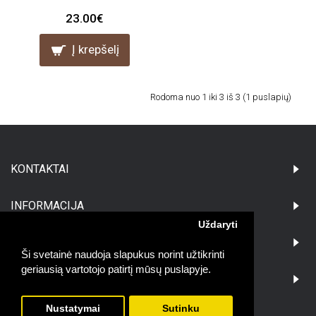
23.00€
Į krepšelį
Rodoma nuo 1 iki 3 iš 3 (1 puslapių)
KONTAKTAI
INFORMACIJA
Uždaryti
PIRKĖJAMS
Ši svetainė naudoja slapukus norint užtikrinti
geriausią vartotojo patirtį mūsų puslapyje.
DARBO LAIKAS:
Nustatymai
Sutinku