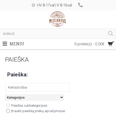
I-IV 8-17val | V 8-16val
MENIU
0 prekė(s) - 0.00€
PAIEŠKA
Paieška:
Paieška subkategorijose
Įtraukti paiešką prekių aprašymuose