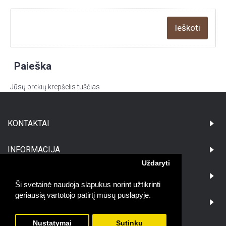
Paieška
Jūsų prekių krepšelis tuščias
KONTAKTAI
INFORMACIJA
Uždaryti
PIRKĖJAMS
Ši svetainė naudoja slapukus norint užtikrinti
geriausią vartotojo patirtį mūsų puslapyje.
DARBO LAIKAS:
Nustatymai
Sutinku