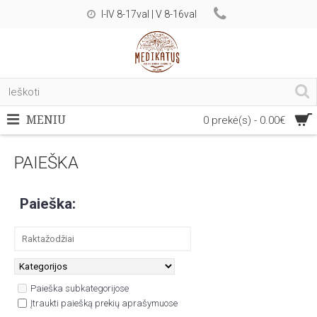
I-IV 8-17val | V 8-16val
MENIU
0 prekė(s) - 0.00€
PAIEŠKA
Paieška:
Paieška subkategorijose
Įtraukti paiešką prekių aprašymuose