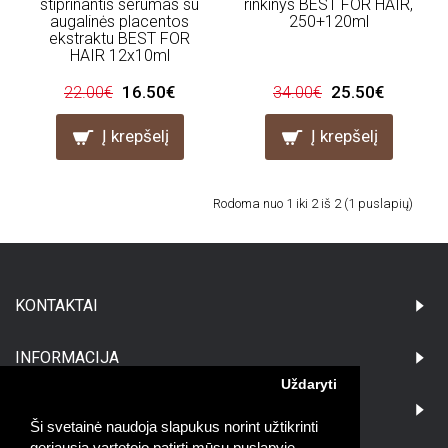
stiprinantis serumas su
rinkinys BEST FOR HAIR,
augalinės placentos
250+120ml
ekstraktu BEST FOR
HAIR 12x10ml
16.50€
25.50€
22.00€
34.00€
Į krepšelį
Į krepšelį
Rodoma nuo 1 iki 2 iš 2 (1 puslapių)
KONTAKTAI
INFORMACIJA
Uždaryti
PIRKĖJAMS
Ši svetainė naudoja slapukus norint užtikrinti
geriausią vartotojo patirtį mūsų puslapyje.