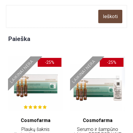
Paieška
LAIKINAI NĖRA
LAIKINAI NĖRA
-25%
-25%
Cosmofarma
Cosmofarma
Plaukų šaknis
Serumo ir šampūno