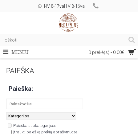
I-IV 8-17val | V 8-16val
MENIU
0 prekė(s) - 0.00€
PAIEŠKA
Paieška:
Paieška subkategorijose
Įtraukti paiešką prekių aprašymuose