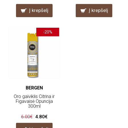
Į krepšelį
Į krepšelį
-20%
BERGEN
Oro gaiviklis Citrina ir
Figavaisė Opuncija
300ml
4.80€
6.00€