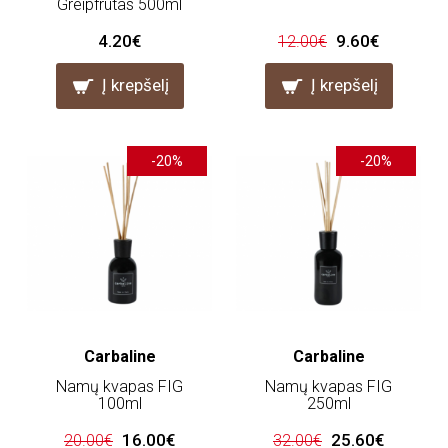
Greipfrutas 500ml
4.20€
9.60€
12.00€
Į krepšelį
Į krepšelį
-20%
-20%
Carbaline
Carbaline
Namų kvapas FIG
Namų kvapas FIG
100ml
250ml
16.00€
25.60€
20.00€
32.00€