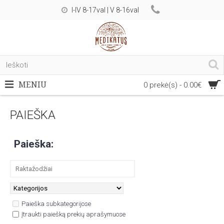
I-IV 8-17val | V 8-16val
MENIU
0 prekė(s) - 0.00€
PAIEŠKA
Paieška:
Paieška subkategorijose
Įtraukti paiešką prekių aprašymuose