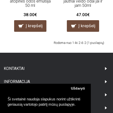
atopinės odos emulsija
jautriai veido odai jai ir
50 ml
jam 50ml
38.00€
47.00€
Į krepšelį
Į krepšelį
Rodoma nuo 1 iki 2 iš 2 (1 puslapių)
KONTAKTAI
INFORMACIJA
Uždaryti
PIRKĖJAMS
Ši svetainė naudoja slapukus norint užtikrinti
geriausią vartotojo patirtį mūsų puslapyje.
DARBO LAIKAS: