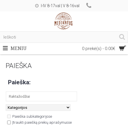
I-IV 8-17val | V 8-16val
MENIU
0 prekė(s) - 0.00€
PAIEŠKA
Paieška:
Paieška subkategorijose
Įtraukti paiešką prekių aprašymuose