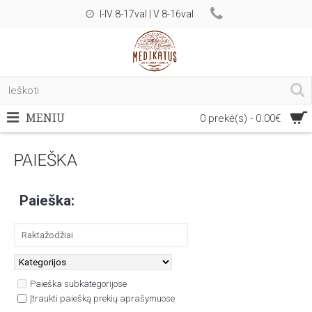
I-IV 8-17val | V 8-16val
MENIU
0 prekė(s) - 0.00€
PAIEŠKA
Paieška:
Paieška subkategorijose
Įtraukti paiešką prekių aprašymuose