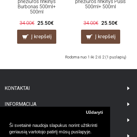
priežiūros rinkinys
priežiūros rinkinys Pušis
Burbonas 500ml+
500ml+ 500ml
500ml
25.50€
25.50€
34.00€
34.00€
Į krepšelį
Į krepšelį
Rodoma nuo 1 iki 2 iš 2 (1 puslapių)
KONTAKTAI
INFORMACIJA
Uždaryti
PIRKĖJAMS
Ši svetainė naudoja slapukus norint užtikrinti
geriausią vartotojo patirtį mūsų puslapyje.
DARBO LAIKAS: