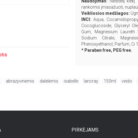
Naudojimas:
Nedidelį kiekį
rankomis įmasažuoti, nuplauti
Veikliosios medžiagos:
Ugn
INCI:
Aqua, Cocamidopropyl
Cocoglucoside, Glyceryl Ole
Gum, Magnesium Laureth Su
Sodium Citrate, Magnesiu
Phenoxyethanol, Parfum, Ci 
* Paraben free, PEG free.
otis
s
,
abrazyvinėmis
,
dalelėmis
,
isabelle
,
lancray
,
150ml
,
veido
,
A
PIRKĖJAMS