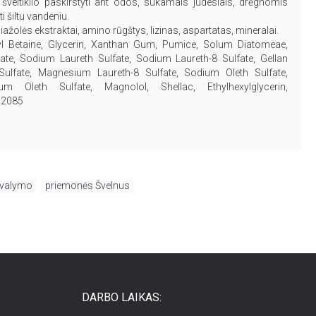
 šveitiklio paskirstyti ant odos, sukamais judesiais, drėgnomis
 šiltu vandeniu.
iažolės ekstraktai, amino rūgštys, lizinas, aspartatas, mineralai.
 Betaine, Glycerin, Xanthan Gum, Pumice, Solum Diatomeae,
ate, Sodium Laureth Sulfate, Sodium Laureth-8 Sulfate, Gellan
lfate, Magnesium Laureth-8 Sulfate, Sodium Oleth Sulfate,
m Oleth Sulfate, Magnolol, Shellac, Ethylhexylglycerin,
12085
valymo
,
priemonės Švelnus
DARBO LAIKAS: