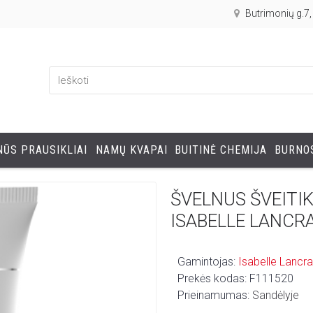
Butrimonių g.7
ŪS PRAUSIKLIAI
NAMŲ KVAPAI
BUITINĖ CHEMIJA
BURNOS
ŠVELNUS ŠVEITI
ISABELLE LANCR
Gamintojas:
Isabelle Lancr
Prekės kodas:
F111520
Prieinamumas:
Sandėlyje