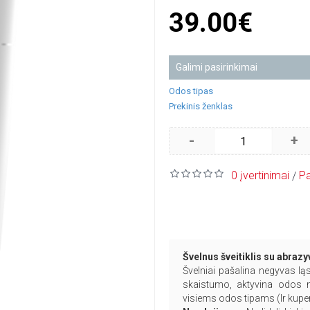
39.00€
Galimi pasirinkimai
Odos tipas
Prekinis ženklas
-
+
0 įvertinimai
Pa
/
Švelnus šveitiklis su abraz
Švelniai pašalina negyvas lą
skaistumo, aktyvina odos mi
visiems odos tipams (Ir kupe