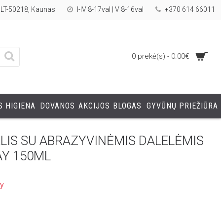
, LT-50218, Kaunas
I-IV 8-17val | V 8-16val
+370 614 66011
0 prekė(s) - 0.00€
 HIGIENA
DOVANOS
AKCIJOS
BLOGAS
GYVŪNŲ PRIEŽIŪRA
KLIS SU ABRAZYVINĖMIS DALELĖMIS
AY 150ML
ay