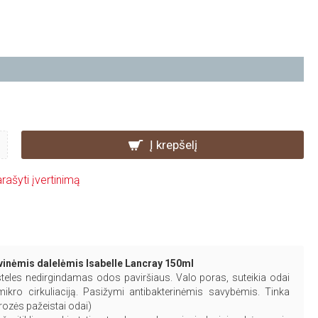
Į krepšelį
rašyti įvertinimą
yvinėmis dalelėmis Isabelle Lancray 150ml
steles nedirgindamas odos paviršiaus. Valo poras, suteikia odai
kro cirkuliaciją. Pasižymi antibakterinėmis savybėmis. Tinka
rozės pažeistai odai)