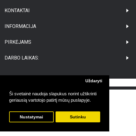
KONTAKTAI
INFORMACIJA
PIRKĖJAMS
DARBO LAIKAS:
Uždaryti
©Visos teisės saugomos UAB Medikatus
Ši svetainė naudoja slapukus norint užtikrinti
geriausią vartotojo patirtį mūsų puslapyje.
Nustatymai
Sutinku