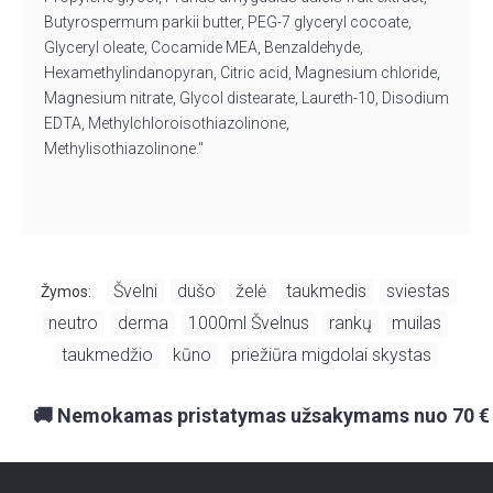
Butyrospermum parkii butter, PEG-7 glyceryl cocoate,
Glyceryl oleate, Cocamide MEA, Benzaldehyde,
Hexamethylindanopyran, Citric acid, Magnesium chloride,
Magnesium nitrate, Glycol distearate, Laureth-10, Disodium
EDTA, Methylchloroisothiazolinone,
Methylisothiazolinone."
Švelni
dušo
želė
taukmedis
sviestas
Žymos:
,
,
,
,
,
neutro
derma
1000ml Švelnus
rankų
muilas
,
,
,
,
,
taukmedžio
kūno
priežiūra migdolai skystas
,
,
🚚 Nemokamas pristatymas užsakymams nuo 70 €