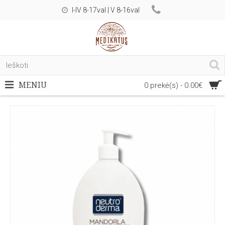
I-IV 8-17val | V 8-16val
MENIU
0 prekė(s) - 0.00€