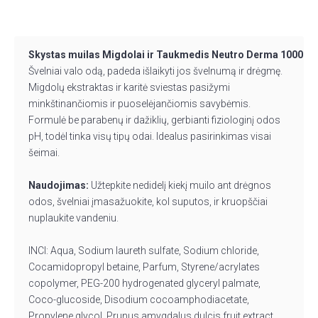
Skystas muilas Migdolai ir Taukmedis Neutro Derma 1000ml
Švelniai valo odą, padeda išlaikyti jos švelnumą ir drėgmę.
Migdolų ekstraktas ir karitė sviestas pasižymi
minkštinančiomis ir puoselėjančiomis savybėmis.
Formulė be parabenų ir dažiklių, gerbianti fiziologinį odos
pH, todėl tinka visų tipų odai. Idealus pasirinkimas visai
šeimai.
Naudojimas:
Užtepkite nedidelį kiekį muilo ant drėgnos
odos, švelniai įmasažuokite, kol suputos, ir kruopščiai
nuplaukite vandeniu.
INCI: Aqua, Sodium laureth sulfate, Sodium chloride,
Cocamidopropyl betaine, Parfum, Styrene/acrylates
copolymer, PEG-200 hydrogenated glyceryl palmate,
Coco-glucoside, Disodium cocoamphodiacetate,
Propylene glycol, Prunus amygdalus dulcis fruit extract,