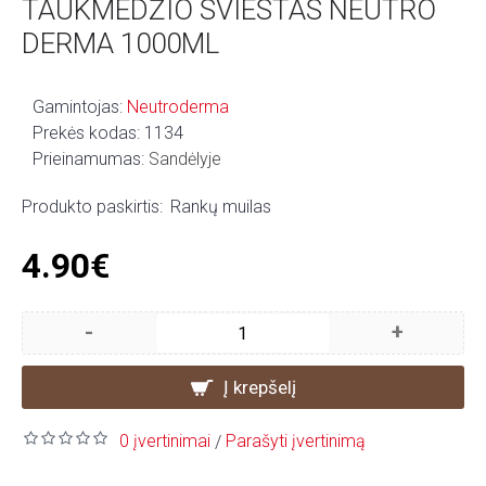
TAUKMEDŽIO SVIESTAS NEUTRO
DERMA 1000ML
Gamintojas:
Neutroderma
Prekės kodas:
1134
Prieinamumas:
Sandėlyje
Produkto paskirtis:
Rankų muilas
4.90€
-
+
Į krepšelį
0 įvertinimai
Parašyti įvertinimą
/