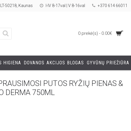
, LT-50218, Kaunas
I-IV 8-17val | V 8-16val
+370 614 66011
0 prekė(s) - 0.00€
 HIGIENA
DOVANOS
AKCIJOS
BLOGAS
GYVŪNŲ PRIEŽIŪRA
PRAUSIMOSI PUTOS RYŽIŲ PIENAS &
O DERMA 750ML