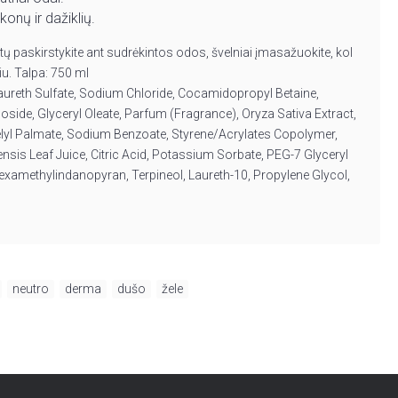
konų ir dažiklių.
utų paskirstykite ant sudrėkintos odos, švelniai įmasažuokite, kol
iu. Talpa: 750 ml
aureth Sulfate, Sodium Chloride, Cocamidopropyl Betaine,
side, Glyceryl Oleate, Parfum (Fragrance), Oryza Sativa Extract,
yl Palmate, Sodium Benzoate, Styrene/Acrylates Copolymer,
is Leaf Juice, Citric Acid, Potassium Sorbate, PEG-7 Glyceryl
Hexamethylindanopyran, Terpineol, Laureth-10, Propylene Glycol,
,
neutro
,
derma
,
dušo
,
žele