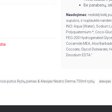
Be parabenų, sili
Naudojimas:
nedidelį kiekį p
suputos, ir nuplaukite vanden
INCI: Aqua (Water), Sodium L
Polyquaternium-*, Coco-Gluco
PEG-200 Hydrogenated Glycel
Cocamide MEA, Aloe Barbadens
otis
Cocoate, Glycol Distearate, 
Disodium EDTA."
osi putos Ryžių pienas & Alavijas Neutro Derma 750ml ryžių
,
alavijas