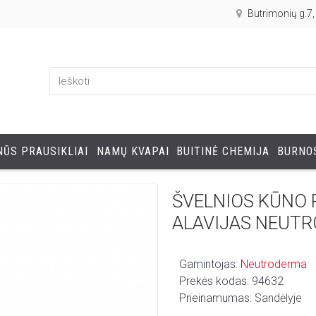
Butrimonių g.7
ŪS PRAUSIKLIAI
NAMŲ KVAPAI
BUITINĖ CHEMIJA
BURNOS
ŠVELNIOS KŪNO 
ALAVIJAS NEUTR
Gamintojas:
Neutroderma
Prekės kodas:
94632
Prieinamumas:
Sandėlyje