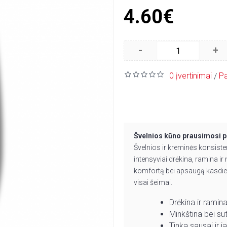
4.60€
-
+
0 įvertinimai
Pa
/
Švelnios kūno prausimosi p
Švelnios ir kreminės konsiste
intensyviai drėkina, ramina ir 
komfortą bei apsaugą kasdien. 
visai šeimai.
Drėkina ir ramin
Minkština bei su
Tinka sausai ir ja