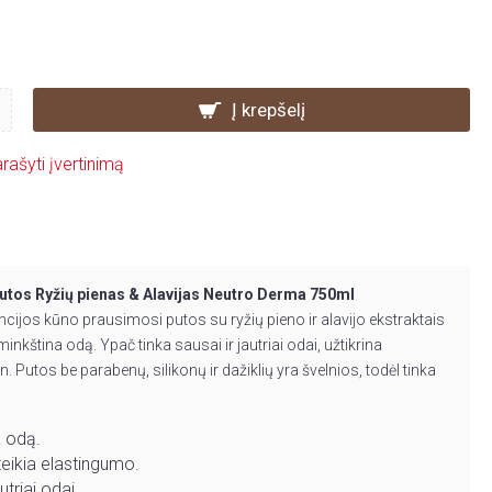
Į krepšelį
rašyti įvertinimą
utos Ryžių pienas & Alavijas Neutro Derma 750ml
ncijos kūno prausimosi putos su ryžių pieno ir alavijo ekstraktais
minkština odą. Ypač tinka sausai ir jautriai odai, užtikrina
Putos be parabenų, silikonų ir dažiklių yra švelnios, todėl tinka
a odą.
teikia elastingumo.
utriai odai.