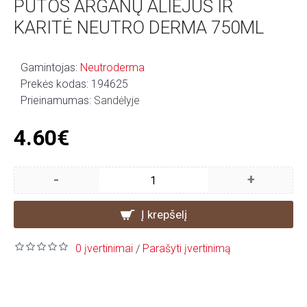
PUTOS ARGANŲ ALIEJUS IR
KARITĖ NEUTRO DERMA 750ML
Gamintojas:
Neutroderma
Prekės kodas:
194625
Prieinamumas:
Sandėlyje
4.60€
-
+
Į krepšelį
0 įvertinimai
Parašyti įvertinimą
/