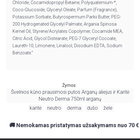
Chloride, Cocamidopropyl Betaine, Polyquaternium-*,
Coco-Glucoside, Glyceryl Oleate, Parfum (Fragrance),
Potassium Sorbate, Butyrospermum Parkii Butter, PEG-
200 Hydrogenated Glycelyl Palmate, Argania Spinosa
Kernel Oil, Styrene/Acrylates Copolymer, Cocamide MEA,
Citric Acid, Glycol Distearate, PEG-7 Glyceryl Cocoate,
Laureth-10, Limonene, Linalool, Disodium EDTA, Sodium
Benzoate."
Žymos:
Švelnios kūno prausimosi putos Arganų aliejus ir Karitė
Neutro Derma 750ml arganų
karitė
neutro
derma
dušo
žele
,
,
,
,
,
🚚 Nemokamas pristatymas užsakymams nuo 70 €