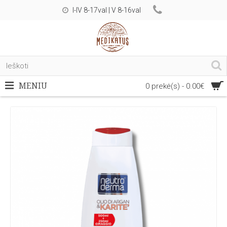
I-IV 8-17val | V 8-16val
MENIU
0 prekė(s) - 0.00€