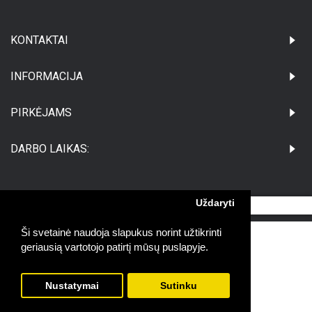
KONTAKTAI
INFORMACIJA
PIRKĖJAMS
DARBO LAIKAS:
Uždaryti
©Visos teisės saugomos UAB Medikatus
Ši svetainė naudoja slapukus norint užtikrinti
geriausią vartotojo patirtį mūsų puslapyje.
Nustatymai
Sutinku