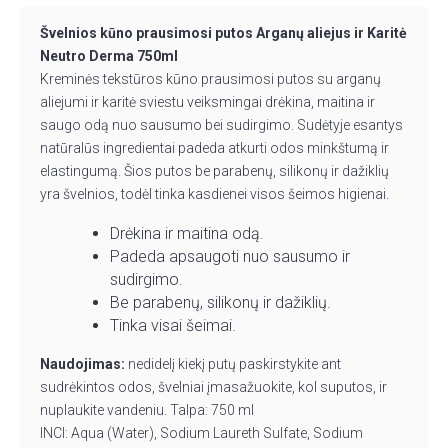
Švelnios kūno prausimosi putos Arganų aliejus ir Karitė
Neutro Derma 750ml
Kreminės tekstūros kūno prausimosi putos su arganų
aliejumi ir karitė sviestu veiksmingai drėkina, maitina ir
saugo odą nuo sausumo bei sudirgimo. Sudėtyje esantys
natūralūs ingredientai padeda atkurti odos minkštumą ir
elastingumą. Šios putos be parabenų, silikonų ir dažiklių
yra švelnios, todėl tinka kasdienei visos šeimos higienai.
Drėkina ir maitina odą.
Padeda apsaugoti nuo sausumo ir
sudirgimo.
Be parabenų, silikonų ir dažiklių.
Tinka visai šeimai.
Naudojimas:
nedidelį kiekį putų paskirstykite ant
sudrėkintos odos, švelniai įmasažuokite, kol suputos, ir
nuplaukite vandeniu. Talpa: 750 ml
INCI: Aqua (Water), Sodium Laureth Sulfate, Sodium