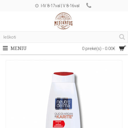
I-IV 8-17val | V 8-16val
MENIU
0 prekė(s) - 0.00€