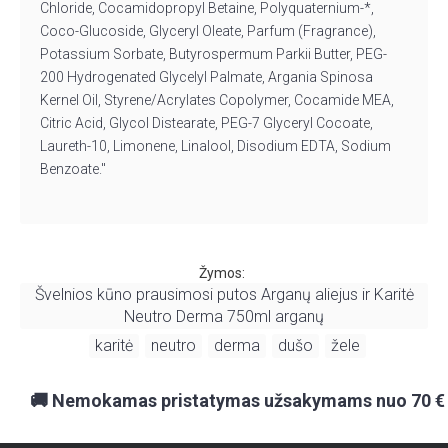
Chloride, Cocamidopropyl Betaine, Polyquaternium-*,
Coco-Glucoside, Glyceryl Oleate, Parfum (Fragrance),
Potassium Sorbate, Butyrospermum Parkii Butter, PEG-
200 Hydrogenated Glycelyl Palmate, Argania Spinosa
Kernel Oil, Styrene/Acrylates Copolymer, Cocamide MEA,
Citric Acid, Glycol Distearate, PEG-7 Glyceryl Cocoate,
Laureth-10, Limonene, Linalool, Disodium EDTA, Sodium
Benzoate."
Žymos:
Švelnios kūno prausimosi putos Arganų aliejus ir Karitė
Neutro Derma 750ml arganų
karitė
neutro
derma
dušo
žele
,
,
,
,
,
🚚 Nemokamas pristatymas užsakymams nuo 70 €