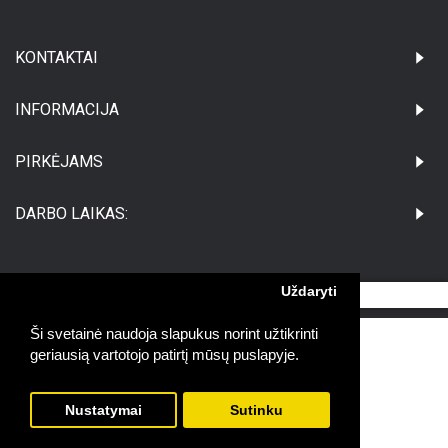
KONTAKTAI
INFORMACIJA
PIRKĖJAMS
DARBO LAIKAS:
Uždaryti
©Visos teisės saugomos UAB Medikatus
Ši svetainė naudoja slapukus norint užtikrinti
geriausią vartotojo patirtį mūsų puslapyje.
Nustatymai
Sutinku