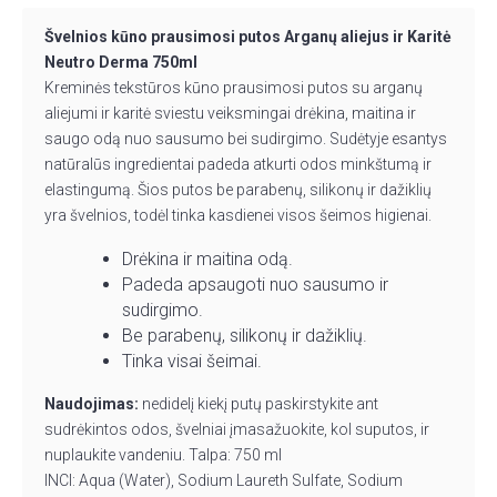
Švelnios kūno prausimosi putos Arganų aliejus ir Karitė
Neutro Derma 750ml
Kreminės tekstūros kūno prausimosi putos su arganų
aliejumi ir karitė sviestu veiksmingai drėkina, maitina ir
saugo odą nuo sausumo bei sudirgimo. Sudėtyje esantys
natūralūs ingredientai padeda atkurti odos minkštumą ir
elastingumą. Šios putos be parabenų, silikonų ir dažiklių
yra švelnios, todėl tinka kasdienei visos šeimos higienai.
Drėkina ir maitina odą.
Padeda apsaugoti nuo sausumo ir
sudirgimo.
Be parabenų, silikonų ir dažiklių.
Tinka visai šeimai.
Naudojimas:
nedidelį kiekį putų paskirstykite ant
sudrėkintos odos, švelniai įmasažuokite, kol suputos, ir
nuplaukite vandeniu. Talpa: 750 ml
INCI: Aqua (Water), Sodium Laureth Sulfate, Sodium