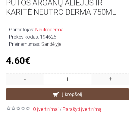
PUTOS ARGANŲ ALIEJUS IR
KARITĖ NEUTRO DERMA 750ML
Gamintojas:
Neutroderma
Prekės kodas:
194625
Prieinamumas:
Sandėlyje
4.60€
-
+
Į krepšelį
0 įvertinimai
Parašyti įvertinimą
/