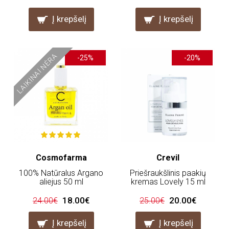
Į krepšelį
Į krepšelį
LAIKINAI NĖRA
-25%
-20%
Cosmofarma
Crevil
100% Natūralus Argano
Priešraukšlinis paakių
aliejus 50 ml
kremas Lovely 15 ml
18.00€
20.00€
24.00€
25.00€
Į krepšelį
Į krepšelį