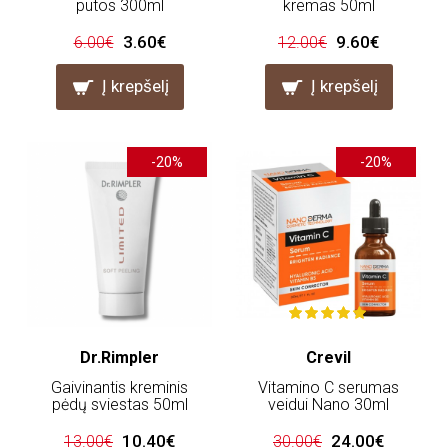
putos 300ml
kremas 50ml
3.60€
9.60€
6.00€
12.00€
Į krepšelį
Į krepšelį
-20%
-20%
Dr.Rimpler
Crevil
Gaivinantis kreminis
Vitamino C serumas
pėdų sviestas 50ml
veidui Nano 30ml
10.40€
24.00€
13.00€
30.00€