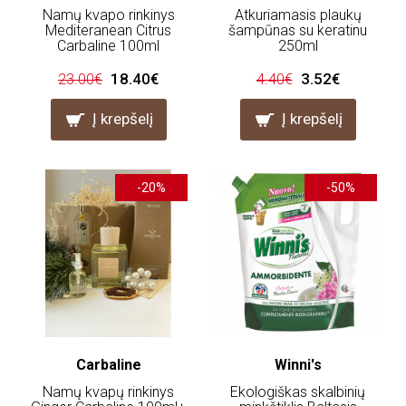
Namų kvapo rinkinys
Atkuriamasis plaukų
Mediteranean Citrus
šampūnas su keratinu
Carbaline 100ml
250ml
18.40€
3.52€
23.00€
4.40€
Į krepšelį
Į krepšelį
-20%
-50%
Carbaline
Winni's
Namų kvapų rinkinys
Ekologiškas skalbinių