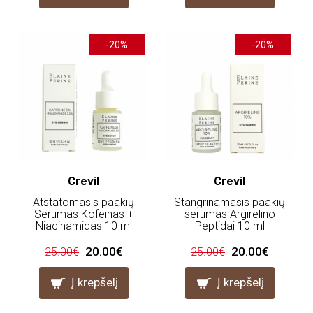
-20%
-20%
Crevil
Crevil
Atstatomasis paakių
Stangrinamasis paakių
Serumas Kofeinas +
serumas Argirelino
Niacinamidas 10 ml
Peptidai 10 ml
20.00€
20.00€
25.00€
25.00€
Į krepšelį
Į krepšelį