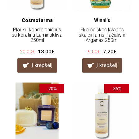
Cosmofarma
Winni's
Plaukų kondicionierius
Ekologiškas kvapas
su keratinu Laminaktiva
skalbiniams Pačiulis ir
250ml
Arganas 250ml
13.00€
7.20€
20.00€
9.00€
Į krepšelį
Į krepšelį
-20%
-35%