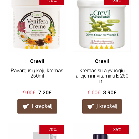
-20%
-35%
Crevil
Crevil
Pavargusių kojų kremas
Kremas su alyvuogių
250ml
aliejumi ir vitaminu E 250
ml
7.20€
3.90€
9.00€
6.00€
Į krepšelį
Į krepšelį
-20%
-35%