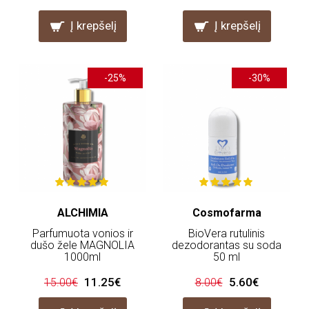
Į krepšelį
Į krepšelį
-25%
-30%
ALCHIMIA
Cosmofarma
Parfumuota vonios ir
BioVera rutulinis
dušo žele MAGNOLIA
dezodorantas su soda
1000ml
50 ml
11.25€
5.60€
15.00€
8.00€