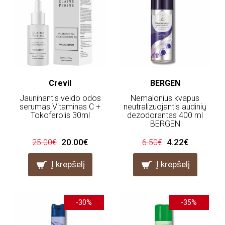
Crevil
BERGEN
Jauninantis veido odos
Nemalonius kvapus
serumas Vitaminas C +
neutralizuojantis audinių
Tokoferolis 30ml
dezodorantas 400 ml
BERGEN
20.00€
4.22€
25.00€
6.50€
Į krepšelį
Į krepšelį
-30%
-35%