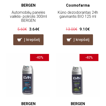
BERGEN
Cosmofarma
Automobilių panelės
Kūno dezodorantas 24h
valiklis- polirolis 300ml
gaivinantis BIO 125 ml
BERGEN
3.64€
9.10€
5.60€
13.00€
Į krepšelį
Į krepšelį
-40%
-40%
BERGEN
BERGEN