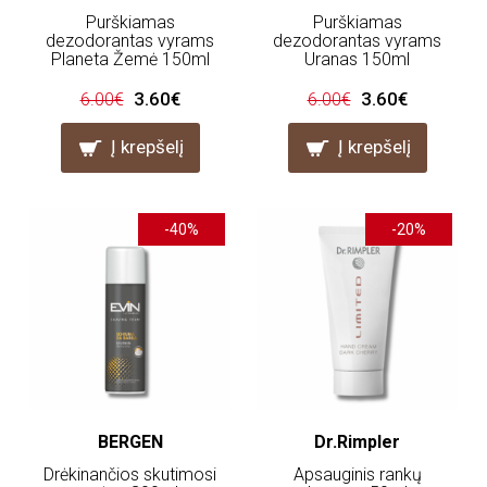
Purškiamas
Purškiamas
dezodorantas vyrams
dezodorantas vyrams
Planeta Žemė 150ml
Uranas 150ml
3.60€
3.60€
6.00€
6.00€
Į krepšelį
Į krepšelį
-40%
-20%
BERGEN
Dr.Rimpler
Drėkinančios skutimosi
Apsauginis rankų