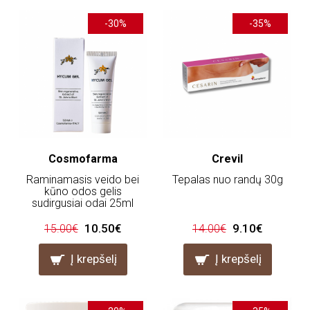
-30%
-35%
Cosmofarma
Crevil
Raminamasis veido bei
Tepalas nuo randų 30g
kūno odos gelis
sudirgusiai odai 25ml
10.50€
9.10€
15.00€
14.00€
Į krepšelį
Į krepšelį