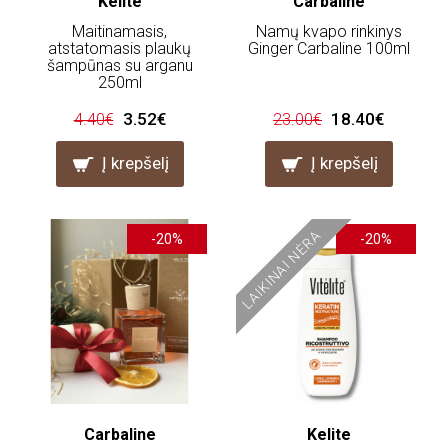
Kelite
Carbaline
Maitinamasis,
Namų kvapo rinkinys
atstatomasis plaukų
Ginger Carbaline 100ml
šampūnas su arganu
250ml
3.52€
18.40€
4.40€
23.00€
Į krepšelį
Į krepšelį
LAIKINAI NĖRA
-20%
-20%
Carbaline
Kelite