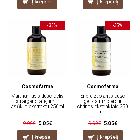
Į krepšelį
Į krepšelį
-35%
-35%
Cosmofarma
Cosmofarma
Maitinamasis dušo gelis
Energizuojantis dušo
su argano aliejumi ir
gelis su imbiero ir
asiūklio ekstraktu 250ml
citrinos ekstraktais 250
ml
5.85€
5.85€
9.00€
9.00€
Į krepšelį
Į krepšelį