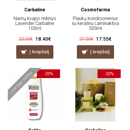
Carbaline
Cosmofarma
Namų kvapo rinkinys
Plaukų kondicionierius
Lavender Carbaline
su keratinu Laminaktiva
100ml
500ml
18.40€
17.55€
23.00€
27.00€
Į krepšelį
Į krepšelį
LAIKINAI NĖRA
-20%
-20%