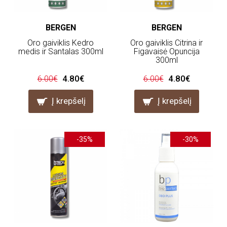
BERGEN
BERGEN
Oro gaiviklis Kedro
Oro gaiviklis Citrina ir
medis ir Santalas 300ml
Figavaisė Opuncija
300ml
4.80€
4.80€
6.00€
6.00€
Į krepšelį
Į krepšelį
-35%
-30%