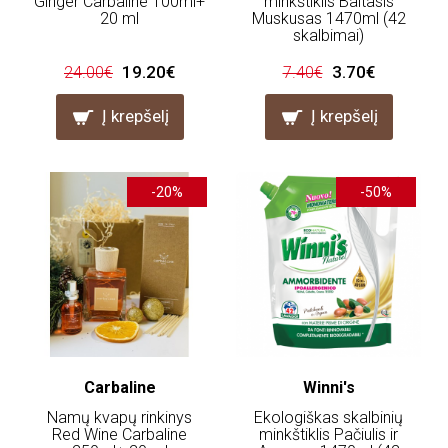
Ginger Carbaline 100ml+
minkštiklis Baltasis
20 ml
Muskusas 1470ml (42
skalbimai)
19.20€
3.70€
24.00€
7.40€
Į krepšelį
Į krepšelį
-20%
-50%
Carbaline
Winni's
Namų kvapų rinkinys
Ekologiškas skalbinių
Red Wine Carbaline
minkštiklis Pačiulis ir