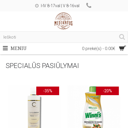
I-IV 8-17val | V 8-16val
MENIU
0 prekė(s) - 0.00€
SPECIALŪS PASIŪLYMAI
-35%
-20%