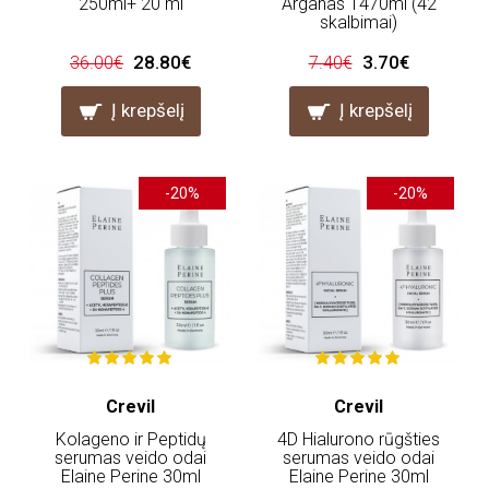
250ml+ 20 ml
Arganas 1470ml (42
skalbimai)
28.80€
3.70€
36.00€
7.40€
Į krepšelį
Į krepšelį
-20%
-20%
Crevil
Crevil
Kolageno ir Peptidų
4D Hialurono rūgšties
serumas veido odai
serumas veido odai
Elaine Perine 30ml
Elaine Perine 30ml