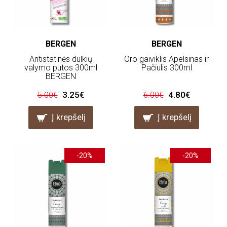
BERGEN
BERGEN
Antistatinės dulkių
Oro gaiviklis Apelsinas ir
valymo putos 300ml
Pačiulis 300ml
BERGEN
3.25€
4.80€
5.00€
6.00€
Į krepšelį
Į krepšelį
-20%
-20%