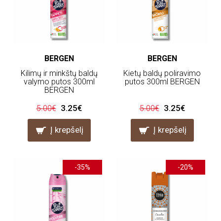
BERGEN
BERGEN
Kilimų ir minkštų baldų
Kietų baldų poliravimo
valymo putos 300ml
putos 300ml BERGEN
BERGEN
3.25€
3.25€
5.00€
5.00€
Į krepšelį
Į krepšelį
-35%
-20%