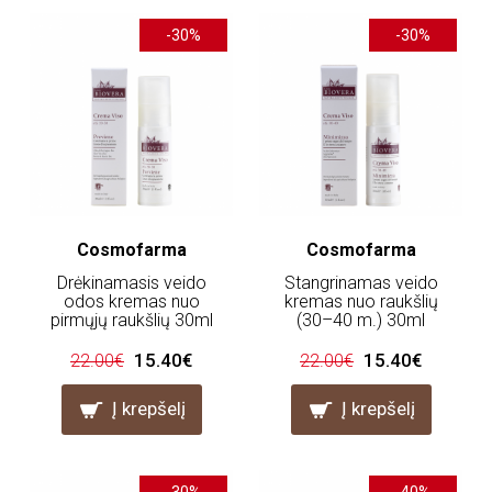
-30%
-30%
Cosmofarma
Cosmofarma
Drėkinamasis veido
Stangrinamas veido
odos kremas nuo
kremas nuo raukšlių
pirmųjų raukšlių 30ml
(30–40 m.) 30ml
15.40€
15.40€
22.00€
22.00€
Į krepšelį
Į krepšelį