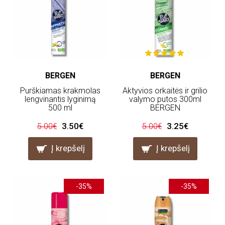
BERGEN
BERGEN
Purškiamas krakmolas
Aktyvios orkaitės ir grilio
lengvinantis lyginimą
valymo putos 300ml
500 ml
BERGEN
3.50€
3.25€
5.00€
5.00€
Į krepšelį
Į krepšelį
-35%
-35%