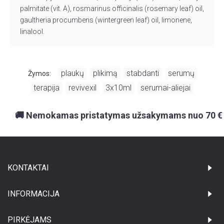
palmitate (vit. A), rosmarinus officinalis (rosemary leaf) oil,
gaultheria procumbens (wintergreen leaf) oil, limonene,
linalool.
plaukų
plikimą
stabdanti
serumų
Žymos:
,
,
,
,
terapija
revivexil
3x10ml
serumai-aliejai
,
,
,
🚚 Nemokamas pristatymas užsakymams nuo 70 €
KONTAKTAI
INFORMACIJA
PIRKĖJAMS