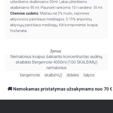
užterštiems skalbiniams 50ml- Labai užterštiems
skalbiniams 90 ml. Plaunant rankomis 10 l vandens- 35 ml.
Cheminė sudėtis:
Mažiau nei 5% muilo, nejoninės
aktyviosios paviršiaus medžiagos. 5-15% anijoninių
aktyviųjų paviršiaus medžiagų. Kiti komponentai: kvapai,
fosfanatai.
Žymos:
Nemalonius kvapus šalinantis koncentruotas audinių
skalbiklis Bergemotė 4000ml (100 SKALBIMŲ)
nemalonius
bergemotė
skalbimŲ)
didelės
talpos
,
,
,
,
🚚 Nemokamas pristatymas užsakymams nuo 70 €