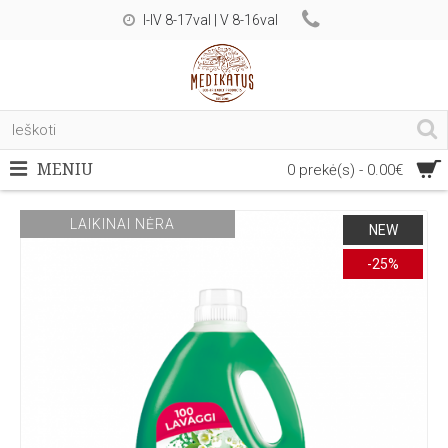
I-IV 8-17val | V 8-16val
MENIU
0 prekė(s) - 0.00€
LAIKINAI NĖRA
NEW
-25%