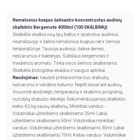
Nemalonius kvapus šalinantis koncentruotas audinių
skalbiklis Bergemotė 4000ml (100 SKALBIMŲ)
Skalbiklis skalbia visų tipų baltus ir spalvotus audinius,
neutralizuoja ir šalina nemalonius kvapus net ir žemoje
temperatūroje. Tausoja audinius, šalina dėmes,
nešvarumus ir bakterijas. Subtilaus bergemotės ir
miedienos aromato. Tinka visos šeimos skalbiniams.
Skalbiklis biologiškai skaidus ir saugus aplinkai.
Naudojimas:
naudoti priklausomai nuo drabužių
nešvarumo ir vandens kietumo. Nepilti tiesiai ant audinių.
Visuomet atsižvelgti į temperatūrą ir skalbimo programą,
nurodytą drabužio etiketėje. Rekomenduojamas skalbiklio
kiekis 4,5 kg sausų skalbinių: Minkštas vanduo -
Vidutiniškai užterštiems skalbiniams 35ml- Labai
užterštiems skalbiniams 60ml. Vidutiniškai minkštas
vanduo- Vidutiniškai užterštiems skalbiniams 35ml- Labai
užterštiems skalbiniams 70ml. Kietas vanduo- Vidutiniškai