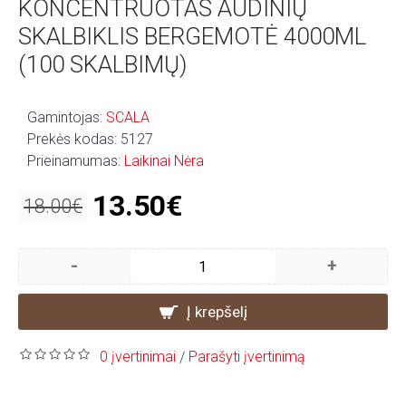
KONCENTRUOTAS AUDINIŲ
SKALBIKLIS BERGEMOTĖ 4000ML
(100 SKALBIMŲ)
Gamintojas:
SCALA
Prekės kodas:
5127
Prieinamumas:
Laikinai Nėra
13.50€
18.00€
-
+
Į krepšelį
0 įvertinimai
Parašyti įvertinimą
/