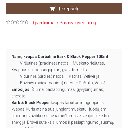
Į krepšelį
0 įvertinimai
Parašyti įvertinimą
/
Namų kvapas Carbaline Bark & Black Pepper 100ml
· Viršutinės (pradinės) natos – Muskato riešutas,
Kvapnusis juodasis pipiras, gvazdikmedis
· Vidurinės (širdies) natos – Kedras, Vetiverija
· Bazinės (baigiamosios) natos – Pačiulis, Vanilė
Emocijos:
Šiluma, paslaptingumas, gyvybingumas,
energija
Bark & Black Pepper
kvapas tai šiltas intriguojantis
kvapas, kuris ateina susijungiant muskatui, juodąjam
pipirui ir gvazdikui su nepamirštama vetiverijos ir kedro
energija. Erdvei suteiks šilumos ir paslaptingumo jausmą,