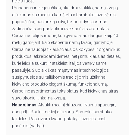
neleis liūdėti.
Prabangus ir elegantiškas, skaidraus stiklo, namų kvapų
difuzorius su mediniu kamšteliu ir bambuko lazdelėmis,
papuoš jūsų pasirinktą erdvę bei pripildys jausmus
žadinančiais bei paslaptimi dvelkiančiais aromatais.
Carbaline Italijos įmonė, kuri gyvuoja jau daugiau kaip 40
metų garsėjanti kaip ekspertai namų kvapų gamyboje.
Carbaline naudoja tik aukščiausios kokybės ir organiškus
produktus, atkreipdami dėmesį net į smulkiausias detales,
kurie leidžia sukurti ir atskleisti Italijos vertę visame
pasaulyje. Šiuolaikiškas mąstymas ir technologijos
susipynusios su Itališkomis tradicijomis užtikrina
kiekvieno produkto elegantiškumą, funkcionalumą.
Carbaline asortimentas toks platus, kad kiekvienas atras
savo skoniui tinkamą kvapą.
Naudojimas
: Atsukti medinį difuzorių. Nuimti apsauginį
dangtelį. Užsukti medinį difuzorių. Sumerkti bambuko
lazdeles. Pastoviam kvapui palaikyti lazdeles keisti
pusėmis (vartyti).