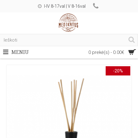
I-IV 8-17val | V 8-16val
MENIU
0 prekė(s) - 0.00€
-20%