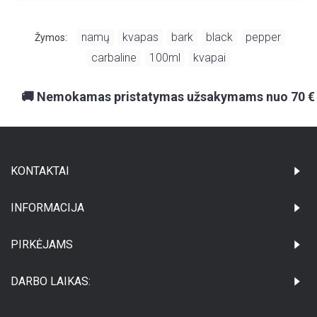
namų
kvapas
bark
black
pepper
Žymos:
,
,
,
,
,
carbaline
100ml
kvapai
,
,
🚚 Nemokamas pristatymas užsakymams nuo 70 €
KONTAKTAI
INFORMACIJA
PIRKĖJAMS
DARBO LAIKAS: