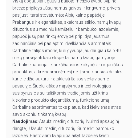
Viską apgaubiant gausiu baltojo medžio kvapu. Alpine
breeze pripildys Jūsų namus gaivos ir lengvumo, privers
pasijusti, tarsi stovėtumėte Alpių kalno papėdėje.
Prabangus ir elegantiškas, skaidraus stiklo, namų kvapų
difuzorius su mediniu kamšteliu ir bambuko lazdelėmis,
papuoš jūsų pasirinktą erdvę bei pripildys jausmus
žadinančiais bei paslaptimi dvelkiančiais aromatais.
Carbaline Italijos įmonė, kuri gyvuoja jau daugiau kaip 40
metų garsėjanti kaip ekspertai namų kvapų gamyboje.
Carbaline naudoja tik aukščiausios kokybės ir organiškus
produktus, atkreipdami dėmesį net į smulkiausias detales,
kurie leidžia sukurti ir atskleisti Italijos vertę visame
pasaulyje. Šiuolaikiškas mąstymas ir technologijos
susipynusios su Itališkomis tradicijomis užtikrina
kiekvieno produkto elegantiškumą, funkcionalumą.
Carbaline asortimentas toks platus, kad kiekvienas atras
savo skoniui tinkamą kvapą.
Naudojimas
: Atsukti medinį difuzorių. Nuimti apsauginį
dangtelį. Užsukti medinį difuzorių. Sumerkti bambuko
lazdeles. Pastoviam kvapui palaikyti lazdeles keisti