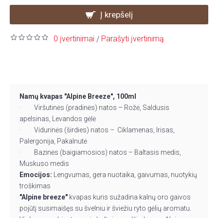
Į krepšelį
0 įvertinimai
Parašyti įvertinimą
/
Namų kvapas "Alpine Breeze", 100ml
· Viršutinės (pradinės) natos – Rožė, Saldusis
apelsinas, Levandos gėlė
· Vidurinės (širdies) natos – Ciklamenas, Irisas,
Palergonija, Pakalnutė
· Bazinės (baigiamosios) natos – Baltasis medis,
Muskuso medis
Emocijos:
Lengvumas, gera nuotaika, gaivumas, nuotykių
troškimas
"Alpine breeze"
kvapas kuris sužadina kalnų oro gaivos
pojūtį susimaišęs su švelniu ir šviežiu ryto gėlių aromatu.