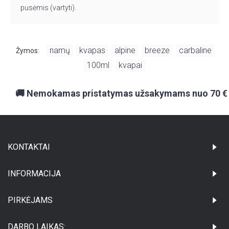
pusėmis (vartyti).
namų
kvapas
alpine
breeze
carbaline
Žymos:
,
,
,
,
,
100ml
kvapai
,
🚚 Nemokamas pristatymas užsakymams nuo 70 €
KONTAKTAI
INFORMACIJA
PIRKĖJAMS
DARBO LAIKAS: