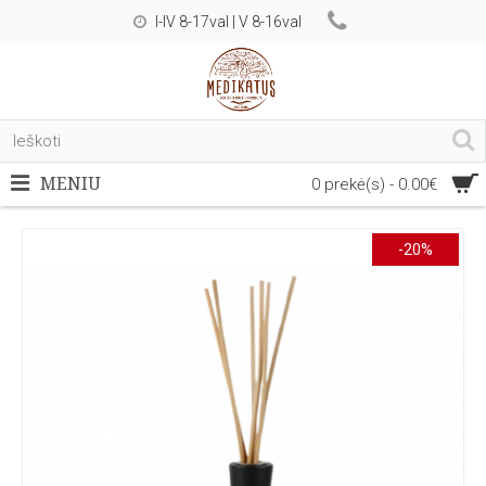
I-IV 8-17val | V 8-16val
MENIU
0 prekė(s) - 0.00€
-20%