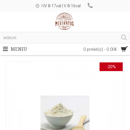
I-IV 8-17val | V 8-16val
MENIU
0 prekė(s) - 0.00€
-20%