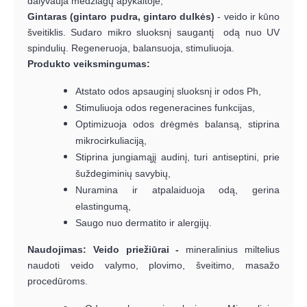
dalyvauja medžiagų apykaitoje;
Gintaras (gintaro pudra, gintaro dulkės)
- veido ir kūno
šveitiklis. Sudaro mikro sluoksnį saugantį odą nuo UV
spindulių. Regeneruoja, balansuoja, stimuliuoja.
Produkto veiksmingumas:
Atstato odos apsauginį sluoksnį ir odos Ph,
Stimuliuoja odos regeneracines funkcijas,
Optimizuoja odos drėgmės balansą, stiprina
mikrocirkuliaciją,
Stiprina jungiamąjį audinį, turi antiseptini, prie
šuždegiminių savybių,
Nuramina ir atpalaiduoja odą, gerina
elastingumą,
Saugo nuo dermatito ir alergijų.
Naudojimas: Veido priežiūrai -
mineralinius miltelius
naudoti veido valymo, plovimo, šveitimo, masažo
procedūroms.