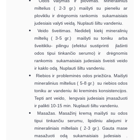
Odos valymas ir plovimas. Mineralinius
miltelius ( 2-3 gr.) maišyti su pieneliu ar
plovikliu ir drėgnomis rankomis sukamaisiais
judesiais valyti veidą. Nuplauti šiltu vandeniu.
Veido šveitimas. Nedidelį kiekį mineralinių
miltelių ( 3-5 gr.) maišyti su toniku arba
šveitikliu- pilingu (efektui sustiprinti įlašinti
odos tipui tinkančio serumo) ir drėgnomis
rankomis sukamaisiais judesiais šveisti veido
ir kaklo odą. Nuplauti šiltu vandeniu.
Riebios ir probleminės odos priežiūra. Maišyti
mineralinius miltelius ( 5-8 gr.) su riebios odos
toniku ar vandeniu iki kreminės konsistencijos.
Tepti ant veido, lengvais judesiais įmasažuoti
ir palikti 10-15 min. Nuplauti šiltu vandeniu.
Masažas. Masažinį kremą maišyti su odos
tipui tinkančiu serumu, lipidiniu aliejumi ir
mineraliniais milteliais ( 2-3 gr.). Gauta mase
masažuoti odą sukamaisiais judesiais .