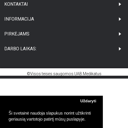
KONTAKTAI
INFORMACIJA
PIRKĖJAMS
DARBO LAIKAS:
©Visos teisės saugomos UAB Medikatus
Uždaryti
Ši svetainė naudoja slapukus norint užtikrinti
geriausią vartotojo patirtį mūsų puslapyje.