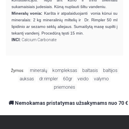
sukamaisiais judesiais. Kūną nuplauti šiltu vandeniu.
Mineralų vonia:
Karšta ir atpalaiduojanti vonia kūnui su
mineralais: 2 kg mineralinių miltelių ir Dr. Rimpler 50 ml
lipidinio ar sezamo sėklų aliejaus. Sumaišytą masę supilti į
tekantį vandenį. Procedūrą tęsti 15 min.
INCI:
Calcium Carbonate
mineralų
kompleksas
baltasis
baltijos
Žymos:
,
,
,
,
auksas
dr.rimpler
60gr
veido
valymo
,
,
,
,
,
priemonės
🚚 Nemokamas pristatymas užsakymams nuo 70 €