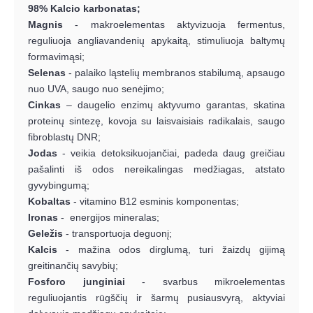
98% Kalcio karbonatas;
Magnis
- makroelementas aktyvizuoja fermentus,
reguliuoja angliavandenių apykaitą, stimuliuoja baltymų
formavimąsi;
Selenas
- palaiko ląstelių membranos stabilumą, apsaugo
nuo UVA, saugo nuo senėjimo;
Cinkas
– daugelio enzimų aktyvumo garantas, skatina
proteinų sintezę, kovoja su laisvaisiais radikalais, saugo
fibroblastų DNR;
Jodas
- veikia detoksikuojančiai, padeda daug greičiau
pašalinti iš odos nereikalingas medžiagas, atstato
gyvybingumą;
Kobaltas
- vitamino B12 esminis komponentas;
Ironas
- energijos mineralas;
Geležis
- transportuoja deguonį;
Kalcis
- mažina odos dirglumą, turi žaizdų gijimą
greitinančių savybių;
Fosforo junginiai
- svarbus mikroelementas
reguliuojantis rūgščių ir šarmų pusiausvyrą, aktyviai