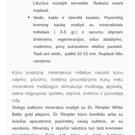
Likučius nuvalyti servetėle. Reikalui esant
nuplauti.
Veido, kaklo ir dekoltė kaukės. Pasirinktą
kreminę kaukę maišyti su mineraliniais
milteliais ( 3-5 gr.) ir serumu stipriam
drėkinimo, regeneracijos, odos atstatymo,
maitinimo, porų sutraukimo efektui pasiekti.
Tepti ant veido, palikti 10-15 min. Nuplauti šiltu
vandeniu.
Kūno priežiūrai:
mineralinius miltelius naudoti kūno
valymo, plovimo, šveitimo procedūroms kurių metu
mineralinės medžiagos stimuliuoja medžiagų apykaitą,
šalina negyvąsias ląsteles, stiprina, švelnina ir puoselėja
odą.
Sniego baltumo mineralus maišyti su Dr. Rimpler White
Baltic gold aliejumi, Dr. Rimpler kūno šveitikliu arba su
šviežiai spaustomis pasirinktų vaisių sultimis, ar su
vandeniu. Mineralų ir skysčio tekstūra turi būti kreminės
konsistencijos. Tepti ant kūno ir trinti švelniais