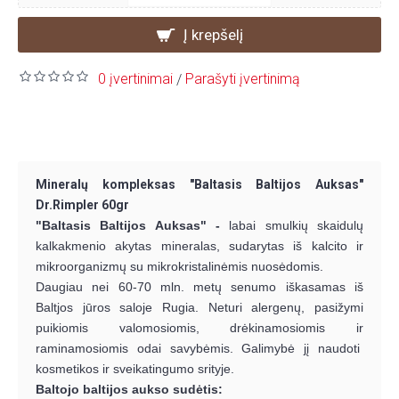
Į krepšelį
0 įvertinimai
Parašyti įvertinimą
/
Mineralų kompleksas "Baltasis Baltijos Auksas"
Dr.Rimpler 60gr
"Baltasis Baltijos Auksas" -
labai smulkių skaidulų
kalkakmenio akytas mineralas, sudarytas iš kalcito ir
mikroorganizmų su mikrokristalinėmis nuosėdomis.
Daugiau nei 60-70 mln. metų senumo iškasamas iš
Baltjos jūros saloje Rugia. Neturi alergenų, pasižymi
puikiomis valomosiomis, drėkinamosiomis ir
raminamosiomis odai savybėmis. Galimybė jį naudoti
kosmetikos ir sveikatingumo srityje.
Baltojo baltijos aukso sudėtis: