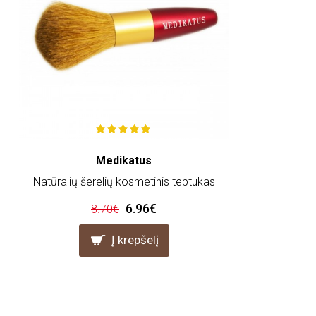
Medikatus
Natūralių šerelių kosmetinis teptukas
6.96€
8.70€
Į krepšelį