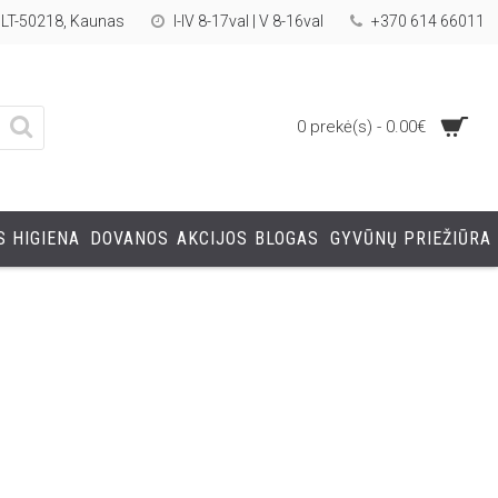
, LT-50218, Kaunas
I-IV 8-17val | V 8-16val
+370 614 66011
0 prekė(s) - 0.00€
 HIGIENA
DOVANOS
AKCIJOS
BLOGAS
GYVŪNŲ PRIEŽIŪRA