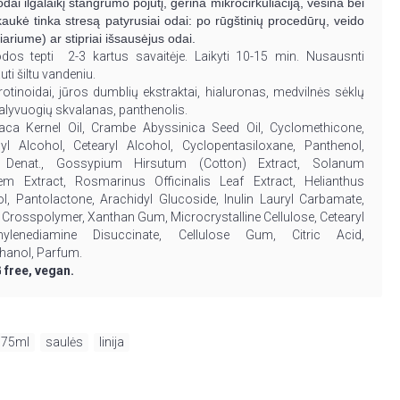
odai ilgalaikį stangrumo pojūtį, gerina mikrocirkuliaciją, vėsina bei
kaukė tinka stresą patyrusiai odai: po rūgštinių procedūrų, veido
ariume) ar stipriai išsausėjus odai.
dos tepti 2-3 kartus savaitėje. Laikyti 10-15 min. Nusausnti
uti šiltu vandeniu.
otinoidai, jūros dumblių ekstraktai, hialuronas, medvilnės sėklų
, alyvuogių skvalanas, panthenolis.
ca Kernel Oil, Crambe Abyssinica Seed Oil, Cyclomethicone,
yl Alcohol, Cetearyl Alcohol, Cyclopentasiloxane, Panthenol,
l Denat., Gossypium Hirsutum (Cotton) Extract, Solanum
em Extract, Rosmarinus Officinalis Leaf Extract, Helianthus
, Pantolactone, Arachidyl Glucoside, Inulin Lauryl Carbamate,
 Crosspolymer, Xanthan Gum, Microcrystalline Cellulose, Cetearyl
hylenediamine Disuccinate, Cellulose Gum, Citric Acid,
thanol, Parfum.
 free, vegan.
75ml
,
saulės
,
linija