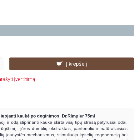
Į krepšelį
rašyti įvertinimą
liuojanti kaukė po deginimosi
Dr.Rimpler 75ml
ji ir odą stiprinanti kaukė skirta visų tipų stresą patyrusiai odai.
ūgštimi, jūros dumblių ekstraktais, pantenoliu ir natūraliaisiais
elių jaunystės mechanizmus, stimuliuoja ląstelių regeneraciją bei