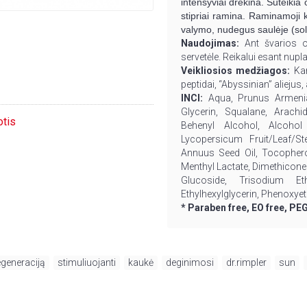
intensyviai drėkina. Suteikia 
stipriai ramina. Raminamoji 
valymo, nudegus saulėje (soli
Naudojimas:
Ant švarios o
servetėle. Reikalui esant nupla
Veikliosios medžiagos:
Kar
peptidai, “Abyssinian” aliejus
INCI:
Aqua, Prunus Armenia
Glycerin, Squalane, Arachid
otis
Behenyl Alcohol, Alcoho
Lycopersicum Fruit/Leaf/St
Annuus Seed Oil, Tocopherol
Menthyl Lactate, Dimethicone
Glucoside, Trisodium Et
Ethylhexylglycerin, Phenoxye
* Paraben free, EO free, PEG
egeneraciją
,
stimuliuojanti
,
kaukė
,
deginimosi
,
dr.rimpler
,
sun
,