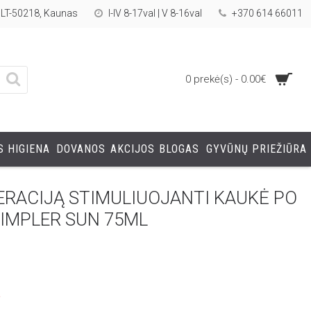
, LT-50218, Kaunas
I-IV 8-17val | V 8-16val
+370 614 66011
0 prekė(s) - 0.00€
 HIGIENA
DOVANOS
AKCIJOS
BLOGAS
GYVŪNŲ PRIEŽIŪRA
ERACIJĄ STIMULIUOJANTI KAUKĖ PO
RIMPLER SUN 75ML
a