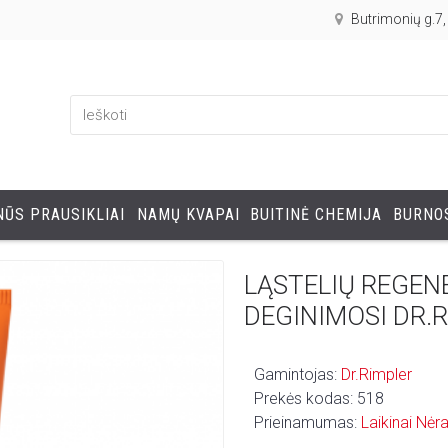
Butrimonių g.7
ŪS PRAUSIKLIAI
NAMŲ KVAPAI
BUITINĖ CHEMIJA
BURNOS
LĄSTELIŲ REGEN
DEGINIMOSI DR.
Gamintojas:
Dr.Rimpler
Prekės kodas:
518
Prieinamumas:
Laikinai Nėr