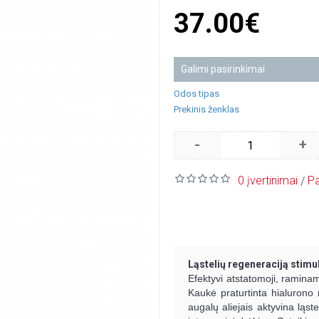
37.00€
Galimi pasirinkimai
Odos tipas
Prekinis ženklas
-
+
0 įvertinimai
Pa
/
Ląstelių regeneraciją stimu
Efektyvi atstatomoji, raminamo
Kaukė praturtinta hialurono r
augalų aliejais aktyvina ląst