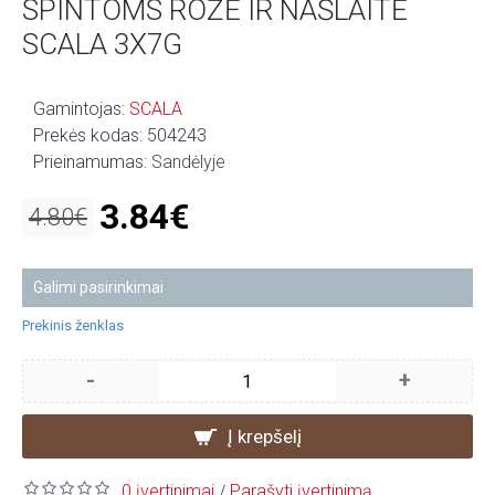
SPINTOMS ROŽĖ IR NAŠLAITĖ
SCALA 3X7G
Gamintojas:
SCALA
Prekės kodas:
504243
Prieinamumas:
Sandėlyje
3.84€
4.80€
Galimi pasirinkimai
Prekinis ženklas
-
+
Į krepšelį
0 įvertinimai
Parašyti įvertinimą
/