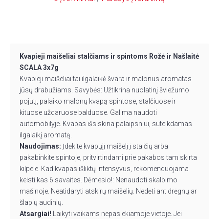
Kvapieji maišeliai stalčiams ir spintoms Rožė ir Našlaitė
SCALA 3x7g
Kvapieji maišeliai tai ilgalaikė švara ir malonus aromatas
jūsų drabužiams. Savybės: Užtikrina nuolatinį šviežumo
pojūtį, palaiko malonų kvapą spintose, stalčiuose ir
kituose uždaruose balduose. Galima naudoti
automobilyje. Kvapas išsiskiria palaipsniui, suteikdamas
ilgalaikį aromatą.
Naudojimas:
Įdėkite kvapųjį maišelį į stalčių arba
pakabinkite spintoje, pritvirtindami prie pakabos tam skirta
kilpele. Kad kvapas išliktų intensyvus, rekomenduojama
keisti kas 6 savaites. Dėmesio!: Nenaudoti skalbimo
mašinoje. Neatidaryti atskirų maišelių. Nedėti ant drėgnų ar
šlapių audinių.
Atsargiai!
Laikyti vaikams nepasiekiamoje vietoje. Jei