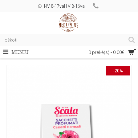
I-IV 8-17val | V 8-16val
MENIU
0 prekė(s) - 0.00€
-20%