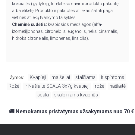
kreipiatės į gydytoją, turėkite su savimi produkto pakuotę
arba etiketę. Produkto ir pakuotės atliekas šalinti pagal
vietines atliekų tvarkymo taisykles.
Cheminė sudėtis:
kvapiosios medžiagos (alfa-
izometiljononas, citronelolis, eugenolis, heksilcinamalis,
hidroksicitronelalis, limonenas, linalolis).
Kvapieji
maišeliai
stalčiams
ir spintoms
Žymos:
,
,
,
,
Rožė
ir Našlaitė SCALA 3x7g kvapieji
rožė
našlaitė
,
,
,
,
scala
skalbiniams kvapnūs
,
🚚 Nemokamas pristatymas užsakymams nuo 70 €