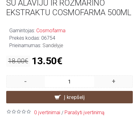
SU ALAVIJU IR ROZMARINO
EKSTRAKTU COSMOFARMA 500ML
Gamintojas:
Cosmofarma
Prekės kodas:
06754
Prieinamumas:
Sandėlyje
13.50€
18.00€
-
+
Į krepšelį
0 įvertinimai
Parašyti įvertinimą
/