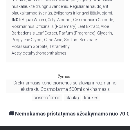
nuskalaukite drungnu vandeniu. Reguliariai naudojant
plaukai tampa švelnūs, žvilgantys ir lengvai iššukuojami.
INCI:
Aqua (Water), Cetyl Alcohol, Cetrimonium Chloride,
Rosmarinus Officinalis (Rosemary) Leaf Extract, Aloe
Barbadensis Leaf Extract, Parfum (Fragrance), Glycerin,
Propylene Glycol, Citric Acid, Sodium Benzoate,
Potassium Sorbate, Tetramethyl
Acetyloctahydronaphthalenes.
Žymos:
Drėkinamasis kondicionierius su alaviju ir rozmarino
ekstraktu Cosmofarma 500ml drėkinamasis
cosmofarma
plaukų
kaukės
,
,
,
🚚 Nemokamas pristatymas užsakymams nuo 70 €