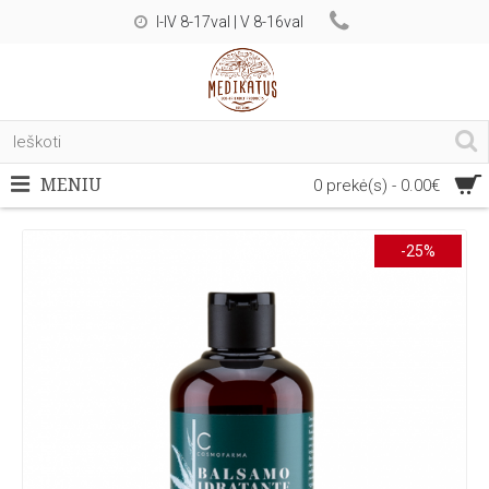
I-IV 8-17val | V 8-16val
MENIU
0 prekė(s) - 0.00€
-25%