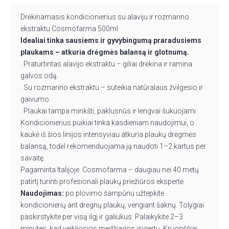
Drėkinamasis kondicionierius su alaviju ir rozmarino
ekstraktu Cosmofarma 500ml
Idealiai tinka sausiems ir gyvybingumą praradusiems
plaukams – atkuria drėgmės balansą ir glotnumą.
. Praturtintas alavijo ekstraktu – giliai drėkina ir ramina
galvos odą.
. Su rozmarino ekstraktu – suteikia natūralaus žvilgesio ir
gaivumo.
. Plaukai tampa minkšti, paklusnūs ir lengvai šukuojami.
Kondicionierius puikiai tinka kasdieniam naudojimui, o
kaukė iš šios linijos intensyviau atkuria plaukų drėgmės
balansą, todėl rekomenduojama ją naudoti 1–2 kartus per
savaitę.
Pagaminta Italijoje. Cosmofarma – daugiau nei 40 metų
patirtį turinti profesionali plaukų priežiūros ekspertė.
Naudojimas:
po plovimo šampūnu užtepkite
kondicionierių ant drėgnų plaukų, vengiant šaknų. Tolygiai
paskirstykite per visą ilgį ir galiukus. Palaikykite 2–3
minutes, kad veikliosios medžiagos įsigertų. Kruopščiai