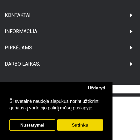
KONTAKTAI
INFORMACIJA
PIRKĖJAMS
DARBO LAIKAS:
Uždaryti
©Visos teisės saugomos UAB Medikatus
Ši svetainė naudoja slapukus norint užtikrinti
geriausią vartotojo patirtį mūsų puslapyje.
Nustatymai
Sutinku