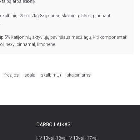
 talpą arba etiketę.
kalbinių- 25ml; 7kg-8kg sausų skalbinių- 55ml; plaunant
l.
p 5% katijoninių aktyviųjų paviršiaus medžiagų. Kiti komponentai:
lool, hexyl cinnamal, limonene.
,
frezijos
,
scala
,
skalbimŲ)
,
skalbiniams
DARBO LAIKAS:
I-IV 10val -18val | V 10val - 17val.