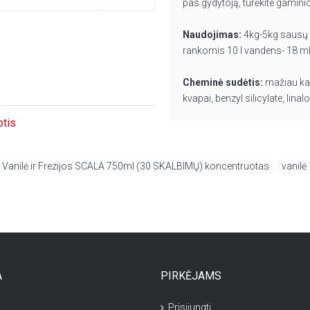
pas gydytoją, turėkite gaminio
Naudojimas:
4kg-5kg sausų s
rankomis 10 l vandens- 18 m
Cheminė sudėtis:
mažiau kai
kvapai, benzyl silicylate, lina
otis
s Vanilė ir Frezijos SCALA 750ml (30 SKALBIMŲ) koncentruotas
,
vanilė
A
PIRKĖJAMS
Prisijungti