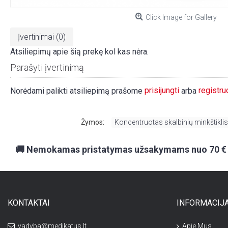
Click Image for Gallery
Įvertinimai (0)
Atsiliepimų apie šią prekę kol kas nėra.
Parašyti įvertinimą
prisijungti
registru
Norėdami palikti atsiliepimą prašome
arba
Žymos:
Koncentruotas skalbinių minkštikli
🚚 Nemokamas pristatymas užsakymams nuo 70 €
KONTAKTAI
INFORMACIJ
vadyba@medikatus.lt
Apie Mus