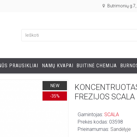
Butrimonių g.7
ŪS PRAUSIKLIAI
NAMŲ KVAPAI
BUITINĖ CHEMIJA
BURNOS
KONCENTRUOTAS 
NEW
FREZIJOS SCALA 
-35%
Gamintojas:
SCALA
Prekės kodas:
03598
Prieinamumas:
Sandėlyje