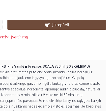
Į krepšelį
rašyti įvertinimą
nkštiklis Vanilė ir Frezijos SCALA 750ml (30 SKALBIMŲ)
iklis praturtintas putojančiomis šiltomis vanilės bei gėlių ir
kalbiniams jaukumo ir gyvybingumo pojūčius. Kvepalų
erobą išraiškingo gaivumo ir gėlių laukų gryno oro. Koncentruoto
esantys specialūs ingredientai apsaugo audinio pluoštą, natūraliai
. Koncentruoto minkštiklio užtenka net iki 60 skalbimų.
turi įspėjančio pavojaus ženklo etiketėje. Laikymo sąlygos: Laikyti
alpoje ir vaikams nepasiekiamoje vietoje. Įspėjimas: Jei kreipiatės