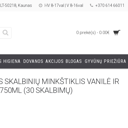
, LT-50218, Kaunas
I-IV 8-17val | V 8-16val
+370 614 66011
0 prekė(s) - 0.00€
 HIGIENA
DOVANOS
AKCIJOS
BLOGAS
GYVŪNŲ PRIEŽIŪRA
SKALBINIŲ MINKŠTIKLIS VANILĖ IR
750ML (30 SKALBIMŲ)