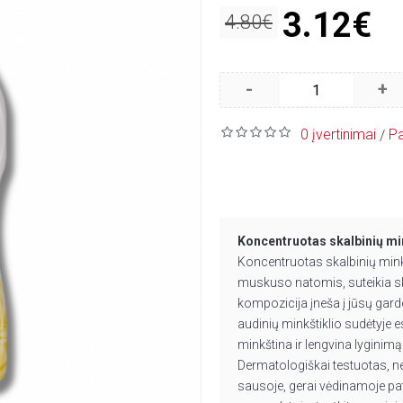
3.12€
4.80€
-
+
0 įvertinimai
Pa
/
Koncentruotas skalbinių mi
Koncentruotas skalbinių minkšt
muskuso natomis, suteikia s
kompozicija įneša į jūsų gard
audinių minkštiklio sudėtyje 
minkština ir lengvina lyginimą
Dermatologiškai testuotas, ne
sausoje, gerai vėdinamoje pat