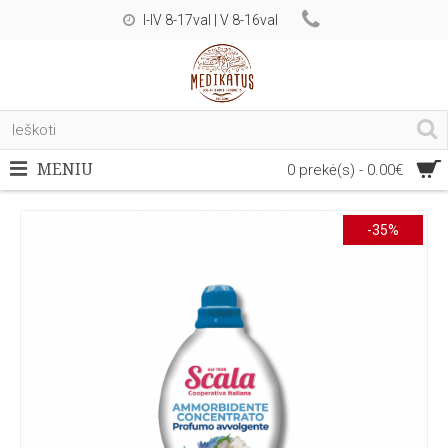
I-IV 8-17val | V 8-16val
MENIU
0 prekė(s) - 0.00€
-35%