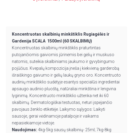
Koncentruotas skalbinių minkštiklis Rugiagėlės ir
Gardenija SCALA 1500ml (60 SKALBIMŲ)
Koncentruotas skalbinių minkštiklis praturtintas
putojančiomis gaiviomis jūrinėmis bei gėlių ir muskuso
natomis, suteikia skalbiniams jaukumo ir gyvybingumo
pojūčius. Kvepalų kompozicija įneša į kiekvieną garderobą
išraiškingo gaivumo ir gėlių laukų gryno oro. Koncentruoto
audinių minkštiklio sudėtyje esantys specialūs ingredientai
apsaugo audinio pluoštą, natūraliai minkština ir lengvina
lyginimą. Koncentruoto minkštiklio užtenka net iki 60
skalbimų. Dermatologiškai testuotas, neturi įspėjančio
pavojaus ženklo etiketėje. Laikymo sąlygos: Laikyti
sausoje, gerai vėdinamoje patalpoje ir vaikams
nepasiekiamoje vietoje.
Naudojimas:
4kg-5kg sausų skalbinių- 25ml; 7kg-8kg