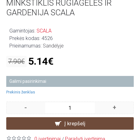
MINKŠTIKLIS RUGIAGĖLĖS IR
GARDENIJA SCALA
Gamintojas:
SCALA
Prekės kodas:
4526
Prieinamumas:
Sandėlyje
5.14€
7.90€
Galimi pasirinkimai
Prekinis ženklas
-
+
Į krepšelį
0 įvertinimai
Parašyti įvertinimą
/