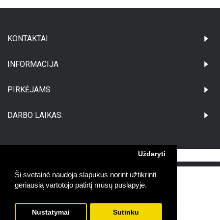
KONTAKTAI
INFORMACIJA
PIRKĖJAMS
DARBO LAIKAS:
Uždaryti
©Visos teisės saugomos UAB Medikatus
Ši svetainė naudoja slapukus norint užtikrinti
geriausią vartotojo patirtį mūsų puslapyje.
Nustatymai
Sutinku