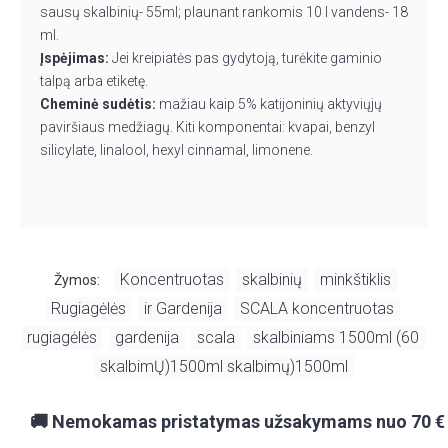
sausų skalbinių- 55ml; plaunant rankomis 10 l vandens- 18
ml.
Įspėjimas:
Jei kreipiatės pas gydytoją, turėkite gaminio
talpą arba etiketę.
Cheminė sudėtis:
mažiau kaip 5% katijoninių aktyviųjų
paviršiaus medžiagų. Kiti komponentai: kvapai, benzyl
silicylate, linalool, hexyl cinnamal, limonene.
Koncentruotas
skalbinių
minkštiklis
Žymos:
,
,
,
Rugiagėlės
ir Gardenija
SCALA koncentruotas
,
,
,
rugiagėlės
gardenija
scala
skalbiniams 1500ml (60
,
,
,
,
skalbimŲ)1500ml skalbimų)1500ml
🚚 Nemokamas pristatymas užsakymams nuo 70 €