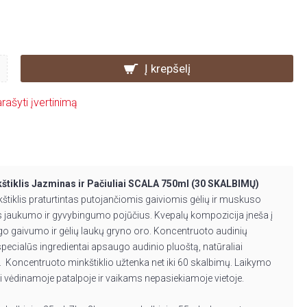
Į krepšelį
rašyti įvertinimą
štiklis Jazminas ir Pačiuliai SCALA 750ml (30 SKALBIMŲ)
štiklis praturtintas putojančiomis gaiviomis gėlių ir muskuso
s jaukumo ir gyvybingumo pojūčius. Kvepalų kompozicija įneša į
go gaivumo ir gėlių laukų gryno oro. Koncentruoto audinių
specialūs ingredientai apsaugo audinio pluoštą, natūraliai
ą. Koncentruoto minkštiklio užtenka net iki 60 skalbimų. Laikymo
ai vėdinamoje patalpoje ir vaikams nepasiekiamoje vietoje.