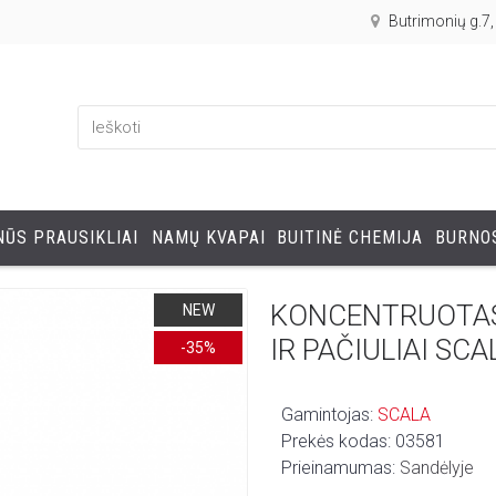
Butrimonių g.7
ŪS PRAUSIKLIAI
NAMŲ KVAPAI
BUITINĖ CHEMIJA
BURNOS
KONCENTRUOTAS 
NEW
IR PAČIULIAI SC
-35%
Gamintojas:
SCALA
Prekės kodas:
03581
Prieinamumas:
Sandėlyje