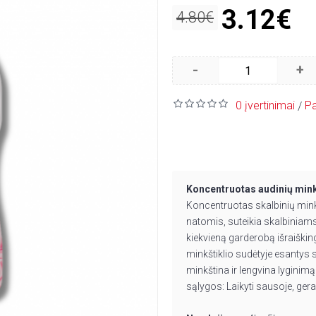
3.12€
4.80€
-
+
0 įvertinimai
Pa
/
Koncentruotas audinių mink
Koncentruotas skalbinių mink
natomis, suteikia skalbiniam
kiekvieną garderobą išraiškin
minkštiklio sudėtyje esantys 
minkština ir lengvina lyginim
sąlygos: Laikyti sausoje, ger