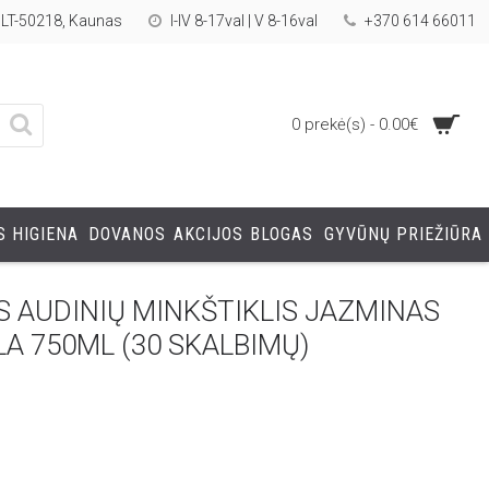
, LT-50218, Kaunas
I-IV 8-17val | V 8-16val
+370 614 66011
0 prekė(s) - 0.00€
 HIGIENA
DOVANOS
AKCIJOS
BLOGAS
GYVŪNŲ PRIEŽIŪRA
AUDINIŲ MINKŠTIKLIS JAZMINAS
ALA 750ML (30 SKALBIMŲ)