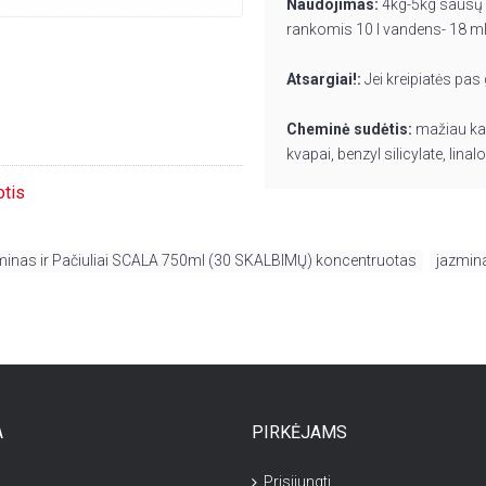
Naudojimas:
4kg-5kg sausų 
rankomis 10 l vandens- 18 m
Atsargiai!:
Jei kreipiatės pas
Cheminė sudėtis:
mažiau kai
kvapai, benzyl silicylate, lina
otis
zminas ir Pačiuliai SCALA 750ml (30 SKALBIMŲ) koncentruotas
,
jazmin
A
PIRKĖJAMS
Prisijungti