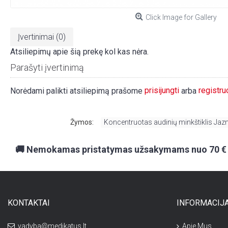
Click Image for Gallery
Įvertinimai (0)
Atsiliepimų apie šią prekę kol kas nėra.
Parašyti įvertinimą
prisijungti
registru
Norėdami palikti atsiliepimą prašome
arba
Žymos:
Koncentruotas audinių minkštiklis Ja
🚚 Nemokamas pristatymas užsakymams nuo 70 €
KONTAKTAI
INFORMACIJ
vadyba@medikatus.lt
Apie Mus