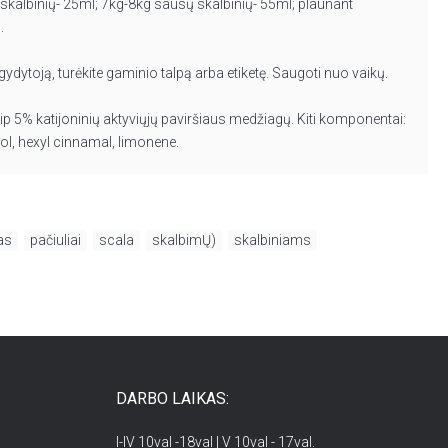
skalbinių- 25ml; 7kg-8kg sausų skalbinių- 55ml; plaunant
l.
 gydytoją, turėkite gaminio talpą arba etiketę. Saugoti nuo vaikų.
p 5% katijoninių aktyviųjų paviršiaus medžiagų. Kiti komponentai:
lool, hexyl cinnamal, limonene.
as
,
pačiuliai
,
scala
,
skalbimŲ)
,
skalbiniams
DARBO LAIKAS:
I-IV 10val -18val | V 10val - 17val.