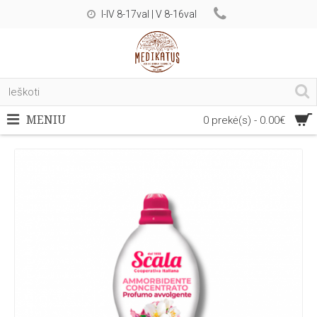
I-IV 8-17val | V 8-16val
MENIU
0 prekė(s) - 0.00€