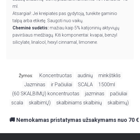
ml.
Atsargiai!: Jei kreipiatės pas gydytoją, turėkite gaminio
talpą arba etiketę. Saugoti nuo vaikų.
Cheminė sudėtis:
mažiau kaip 5% katijoninių aktyviųjų
paviršiaus medžiagų. Kiti komponentai: kvapai, benzyl
silicylate, linalool, hexyl cinnamal, limonene.
Koncentruotas
audinių
minkštiklis
Žymos:
,
,
,
Jazminas
ir Pačiuliai
SCALA
1500ml
,
,
,
,
(60 SKALBIMŲ) koncentruotas
jazminas
pačiuliai
,
,
,
scala
skalbimŲ)
skalbiniams skalbinių
skalbimų)
,
,
,
🚚 Nemokamas pristatymas užsakymams nuo 70 €