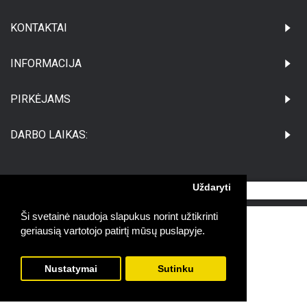
KONTAKTAI
INFORMACIJA
PIRKĖJAMS
DARBO LAIKAS:
Uždaryti
©Visos teisės saugomos UAB Medikatus
Ši svetainė naudoja slapukus norint užtikrinti
geriausią vartotojo patirtį mūsų puslapyje.
Nustatymai
Sutinku