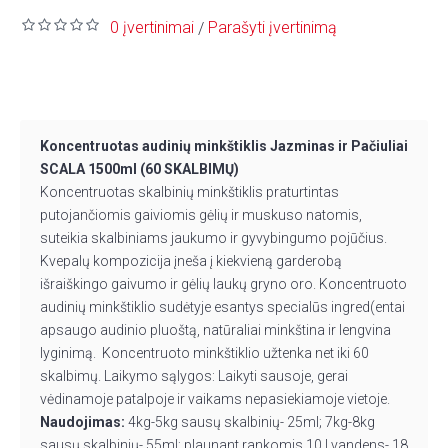
0 įvertinimai
Parašyti įvertinimą
/
Koncentruotas audinių minkštiklis Jazminas ir Pačiuliai
SCALA 1500ml (60 SKALBIMŲ)
Koncentruotas skalbinių minkštiklis praturtintas
putojančiomis gaiviomis gėlių ir muskuso natomis,
suteikia skalbiniams jaukumo ir gyvybingumo pojūčius.
Kvepalų kompozicija įneša į kiekvieną garderobą
išraiškingo gaivumo ir gėlių laukų gryno oro. Koncentruoto
audinių minkštiklio sudėtyje esantys specialūs ingred(entai
apsaugo audinio pluoštą, natūraliai minkština ir lengvina
lyginimą. Koncentruoto minkštiklio užtenka net iki 60
skalbimų. Laikymo sąlygos: Laikyti sausoje, gerai
vėdinamoje patalpoje ir vaikams nepasiekiamoje vietoje.
Naudojimas:
4kg-5kg sausų skalbinių- 25ml; 7kg-8kg
sausų skalbinių- 55ml; plaunant rankomis 10 l vandens- 18