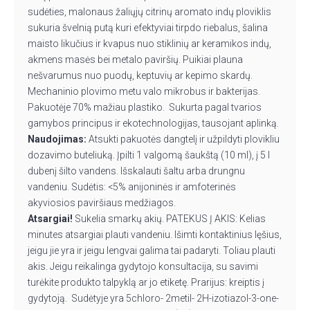
sudėties, malonaus žaliųjų citrinų aromato indų ploviklis
sukuria švelnią putą kuri efektyviai tirpdo riebalus, šalina
maisto likučius ir kvapus nuo stiklinių ar keramikos indų,
akmens masės bei metalo paviršių. Puikiai plauna
nešvarumus nuo puodų, keptuvių ar kepimo skardų.
Mechaninio plovimo metu valo mikrobus ir bakterijas.
Pakuotėje 70% mažiau plastiko. Sukurta pagal tvarios
gamybos principus ir ekotechnologijas, tausojant aplinką.
Naudojimas:
Atsukti pakuotės dangtelį ir užpildyti plovikliu
dozavimo buteliuką. Įpilti 1 valgomą šaukštą (10 ml), į 5 l
dubenį šilto vandens. Išskalauti šaltu arba drungnu
vandeniu. Sudėtis: <5% anijoninės ir amfoterinės
akyviosios paviršiaus medžiagos.
Atsargiai!
Sukelia smarkų akių. PATEKUS Į AKIS: Kelias
minutes atsargiai plauti vandeniu. Išimti kontaktinius lęšius,
jeigu jie yra ir jeigu lengvai galima tai padaryti. Toliau plauti
akis. Jeigu reikalinga gydytojo konsultacija, su savimi
turėkite produkto talpyklą ar jo etiketę. Prarijus: kreiptis į
gydytoją. Sudėtyje yra 5chloro- 2metil- 2H-izotiazol-3-one-