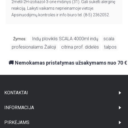
2metil-2H-izotiazol-3-one mišinys (31). Gali sukelti alerginę
reakciją. Laikyti vaikams neprieinamoje vietoje.
Apsinuodijimų kontrolės ir info biuro tel. (8-5) 2362052.
Indų ploviklis SCALA 4000ml indų
scala
Žymos:
,
,
profesionalams Žalioji
citrina prof. didelės
talpos
,
,
🚚 Nemokamas pristatymas užsakymams nuo 70 €
KONTAKTAI
INFORMACIJA
PIRKĖJAMS