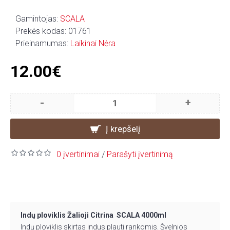
Gamintojas:
SCALA
Prekės kodas:
01761
Prieinamumas:
Laikinai Nėra
12.00€
-
+
Į krepšelį
0 įvertinimai
Parašyti įvertinimą
/
Indų ploviklis Žalioji Citrina SCALA 4000ml
Indų ploviklis skirtas indus plauti rankomis. Švelnios