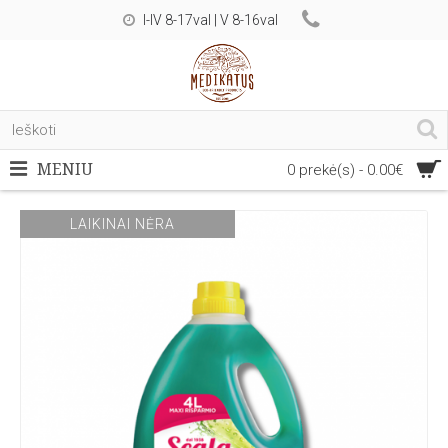
I-IV 8-17val | V 8-16val
MENIU
0 prekė(s) - 0.00€
LAIKINAI NĖRA