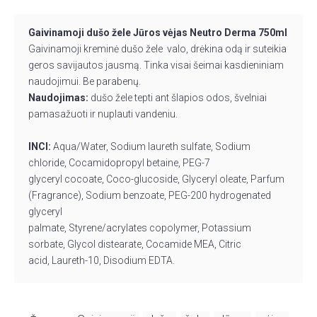
Gaivinamoji dušo žele Jūros vėjas Neutro Derma 750ml
Gaivinamoji kreminė dušo žele valo, drėkina odą ir suteikia
geros savijautos jausmą. Tinka visai šeimai kasdieniniam
naudojimui. Be parabenų.
Naudojimas:
dušo žele tepti ant šlapios odos, švelniai
pamasažuoti ir nuplauti vandeniu.
INCI:
Aqua/Water, Sodium
laureth
sulfate, Sodium
chloride,
Cocamidopropyl
betaine, PEG-7
glyceryl
cocoate
,
Coco-glucoside, Glyceryl oleate, Parfum
(Fragrance), Sodium benzoate, PEG-200 hydrogenated
glyceryl
palmate, Styrene/acrylates copolymer, Potassium
sorbate, Glycol
distearate
, Cocamide MEA, Citric
acid,
Laureth-10, Disodium EDTA.