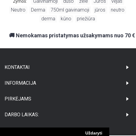
Gaivinamoji
dušo
žele
Jūros
vėjas
Žymos:
,
,
,
,
,
Neutro
Derma
750ml gaivinamoji
jūros
neutro
,
,
,
,
,
derma
kūno
priežiūra
,
,
🚚 Nemokamas pristatymas užsakymams nuo 70 €
KONTAKTAI
INFORMACIJA
PIRKĖJAMS
DARBO LAIKAS:
Uždaryti