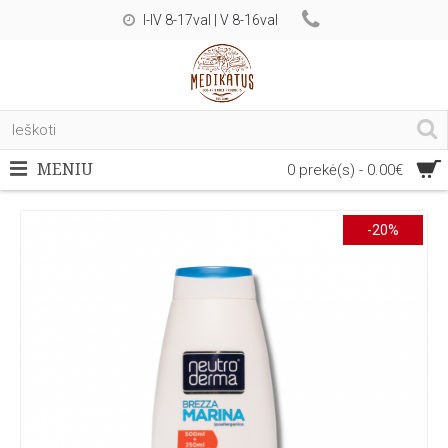
I-IV 8-17val | V 8-16val
MENIU
0 prekė(s) - 0.00€
-20%