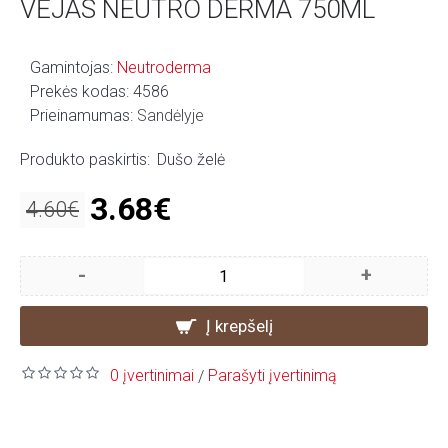
VĖJAS NEUTRO DERMA 750ML
Gamintojas:
Neutroderma
Prekės kodas:
4586
Prieinamumas:
Sandėlyje
Produkto paskirtis:
Dušo želė
3.68€
4.60€
-
+
Į krepšelį
0 įvertinimai
Parašyti įvertinimą
/