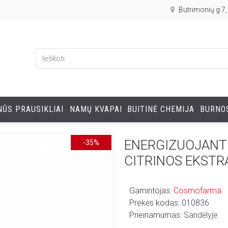
Butrimonių g.7
ŪS PRAUSIKLIAI
NAMŲ KVAPAI
BUITINĖ CHEMIJA
BURNOS
ENERGIZUOJANTIS
-35%
CITRINOS EKSTR
Gamintojas:
Cosmofarma
Prekės kodas:
010836
Prieinamumas:
Sandėlyje