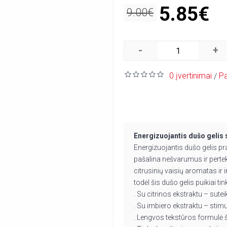
5.85€
9.00€
-
+
0 įvertinimai
Pa
/
Energizuojantis dušo gelis 
Energizuojantis dušo gelis pra
pašalina nešvarumus ir pertekl
citrusinių vaisių aromatas ir
todėl šis dušo gelis puikiai ti
. Su citrinos ekstraktu – sute
. Su imbiero ekstraktu – stimul
. Lengvos tekstūros formulė š