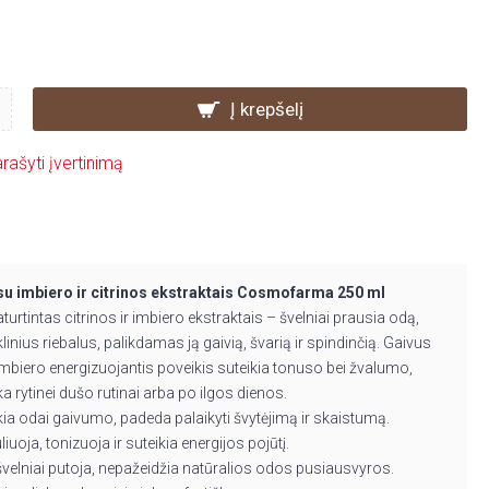
Į krepšelį
rašyti įvertinimą
su imbiero ir citrinos ekstraktais Cosmofarma 250 ml
turtintas citrinos ir imbiero ekstraktais – švelniai prausia odą,
inius riebalus, palikdamas ją gaivią, švarią ir spindinčią. Gaivus
 imbiero energizuojantis poveikis suteikia tonuso bei žvalumo,
nka rytinei dušo rutinai arba po ilgos dienos.
ikia odai gaivumo, padeda palaikyti švytėjimą ir skaistumą.
iuoja, tonizuoja ir suteikia energijos pojūtį.
velniai putoja, nepažeidžia natūralios odos pusiausvyros.