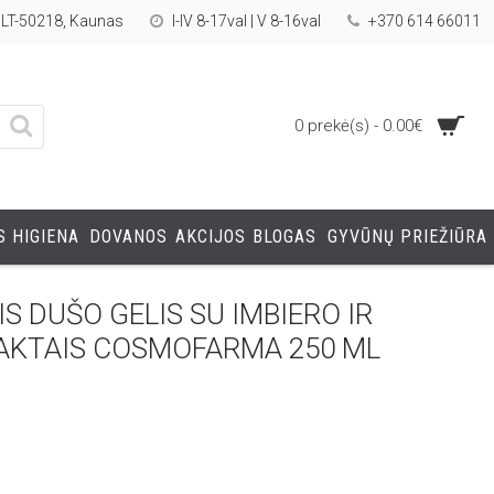
, LT-50218, Kaunas
I-IV 8-17val | V 8-16val
+370 614 66011
0 prekė(s) - 0.00€
 HIGIENA
DOVANOS
AKCIJOS
BLOGAS
GYVŪNŲ PRIEŽIŪRA
 DUŠO GELIS SU IMBIERO IR
AKTAIS COSMOFARMA 250 ML