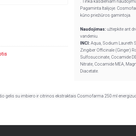
. Tinka kasdieniam naudojimui
Pagaminta Italijoje. Cosmofarm
kūno priežiūros gamintoja.
Naudojimas:
užtepkite ant d
vandeniu.
INCI:
Aqua, Sodium Laureth Su
Zingiber Officinale (Ginger)
otis
Sulfosuccinate, Cocamide DEA
Nitrate, Cocamide MEA, Magne
Diacetate.
šo gelis su imbiero ir citrinos ekstraktais Cosmofarma 250 ml energizuo