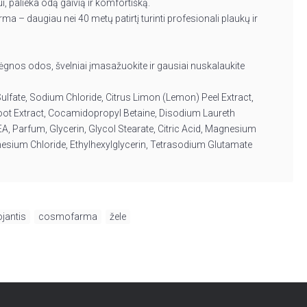
, palieka odą gaivią ir komfortišką.
a – daugiau nei 40 metų patirtį turinti profesionali plaukų ir
rėgnos odos, švelniai įmasažuokite ir gausiai nuskalaukite
lfate, Sodium Chloride, Citrus Limon (Lemon) Peel Extract,
 Root Extract, Cocamidopropyl Betaine, Disodium Laureth
, Parfum, Glycerin, Glycol Stearate, Citric Acid, Magnesium
sium Chloride, Ethylhexylglycerin, Tetrasodium Glutamate
jantis
,
cosmofarma
,
žele