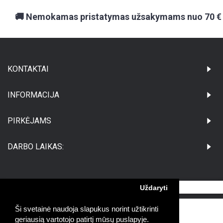
🚚 Nemokamas pristatymas užsakymams nuo 70 €
KONTAKTAI
INFORMACIJA
PIRKĖJAMS
DARBO LAIKAS:
Uždaryti
©Visos teisės saugomos UAB Medikatus
Ši svetainė naudoja slapukus norint užtikrinti
geriausią vartotojo patirtį mūsų puslapyje.