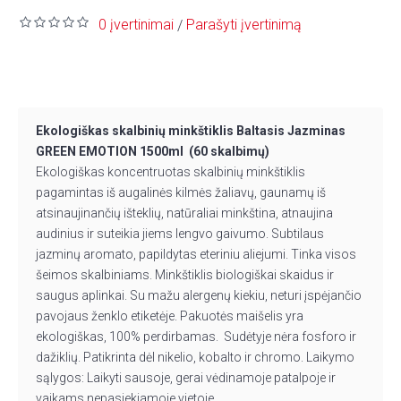
0 įvertinimai
Parašyti įvertinimą
/
Ekologiškas skalbinių minkštiklis Baltasis Jazminas
GREEN EMOTION 1500ml (60 skalbimų)
Ekologiškas koncentruotas skalbinių minkštiklis
pagamintas iš augalinės kilmės žaliavų, gaunamų iš
atsinaujinančių išteklių, natūraliai minkština, atnaujina
audinius ir suteikia jiems lengvo gaivumo. Subtilaus
jazminų aromato, papildytas eteriniu aliejumi. Tinka visos
šeimos skalbiniams. Minkštiklis biologiškai skaidus ir
saugus aplinkai. Su mažu alergenų kiekiu, neturi įspėjančio
pavojaus ženklo etiketėje. Pakuotės maišelis yra
ekologiškas, 100% perdirbamas. Sudėtyje nėra fosforo ir
dažiklių. Patikrinta dėl nikelio, kobalto ir chromo. Laikymo
sąlygos: Laikyti sausoje, gerai vėdinamoje patalpoje ir
vaikams nepasiekiamoje vietoje.