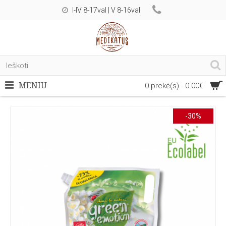
I-IV 8-17val | V 8-16val
MENIU
0 prekė(s) - 0.00€
-30%