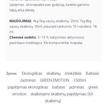
Įspėjimas: Jei kreipiatės pas gydytoją, turėkite gaminio
talpą arba etiketę.
NAUDOJIMAS:
4kg-5kg sausų skalbinių- 25ml; 7kg-8kg
sausų skalbinių- 35ml; plaunant rankomis 10 l vandens- 18
ml.
Cheminė sudėtis:
5–15 %: katijoninės aktyviosios
paviršiaus medžiagos. Kiti komponentai: kvepalai.
Ekologiškas
skalbinių
minkštiklis
Baltasis
Žymos:
,
,
,
,
Jazminas
GREEN EMOTION
1500ml
,
,
,
papildymas ekologiškas
baltasis
jazminas
green
,
,
,
,
emotion
skalbiniams skalbimų papildymas; (60
,
,
skalbimų)